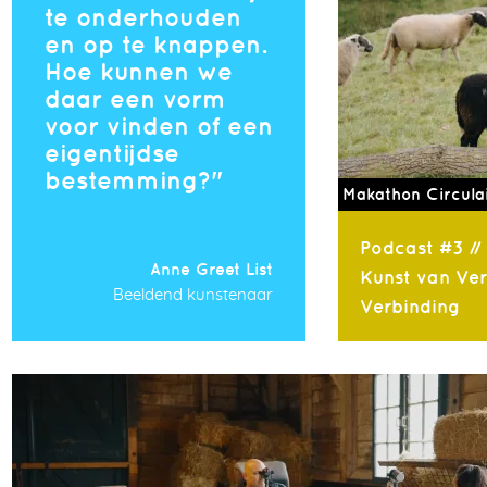
te onderhouden
en op te knappen.
Hoe kunnen we
daar een vorm
voor vinden of een
eigentijdse
bestemming?
Makathon Circula
Podcast #3 //
Anne Greet List
Kunst van Ve
Beeldend kunstenaar
Verbinding