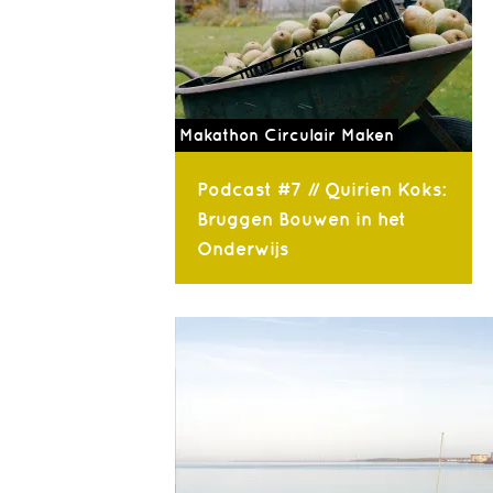
Makathon Circulair Maken
Podcast #7 // Quirien Koks:
Bruggen Bouwen in het
Onderwijs