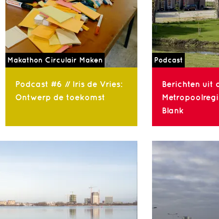
Makathon Circulair Maken
Podcast
Podcast #6 // Iris de Vries:
Berichten uit 
Ontwerp de toekomst
Metropoolregio
Blank