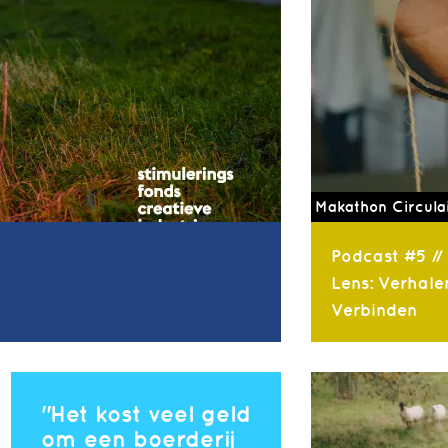
Makathon Circula
Podcast #5 //
Lens: Verhale
Verbinden
Het kost veel geld
om een boerderij