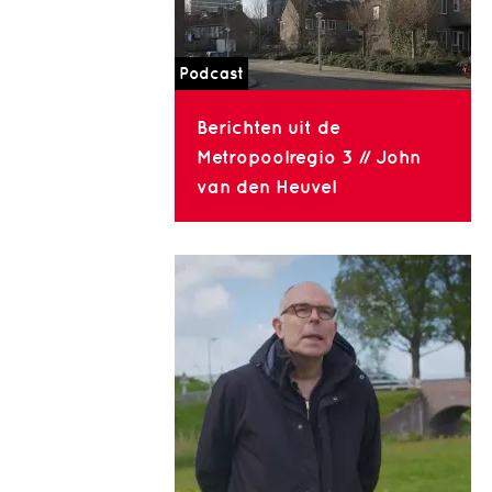
Podcast
Berichten uit de
Metropoolregio 3 // John
van den Heuvel