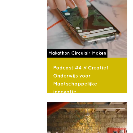
Makathon Circulair Maken
Podcast #4 // Creatief
Onderwijs voor
Maatschappelijke
innovatie