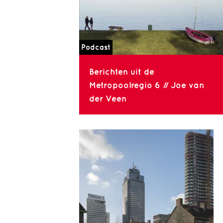
Podcast
Berichten uit de
Metropoolregio 6 // Joe van
der Veen