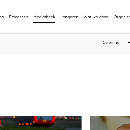
da
Processen
Mediatheek
Jongeren
Wat we doen
Organisa
Columns
R