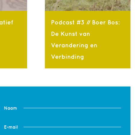
atief
Podcast #3 // Boer Bos:
De Kunst van
Verandering en
Verbinding
Naam
E-mail