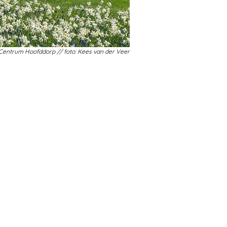
Centrum Hoofddorp // foto: Kees van der Veer