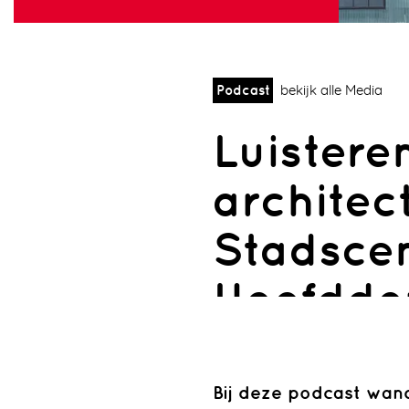
Podcast
bekijk alle Media
Luistere
architec
Stadsce
Hoofddo
Sectie
Podcasts
Podcasts
Bij deze podcast wan