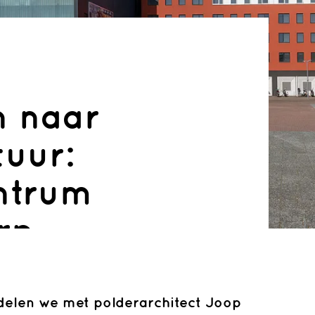
n naar
tuur:
ntrum
rp
delen we met polderarchitect Joop