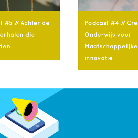
t #5 // Achter de
Podcast #4 // Cre
Verhalen die
Onderwijs voor
den
Maatschappelijke
innovatie