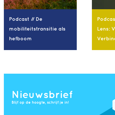
Podcast // De
Podcas
mobiliteitstransitie als
Lens: 
hefboom
Verbin
Nieuwsbrief
Blijf op de hoogte, schrijf je in!