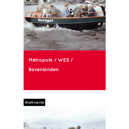
Metropola / WES /
Bovenlanden
/metropola