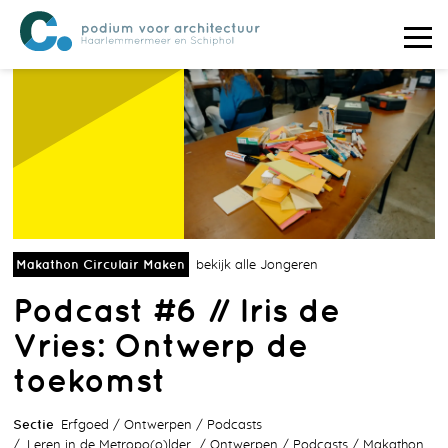
Makathon Circulair Maken
bekijk alle Jongeren
Podcast #6 // Iris de
Vries: Ontwerp de
toekomst
Sectie
Erfgoed
Ontwerpen
Podcasts
Leren in de Metropo(o)lder
Ontwerpen
Podcasts
Makathon