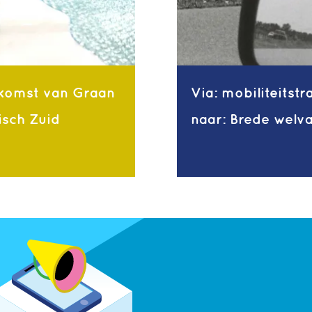
komst van Graan
Via: mobiliteitstr
isch Zuid
naar: Brede welv