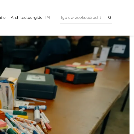
tie
Architectuurgids HM