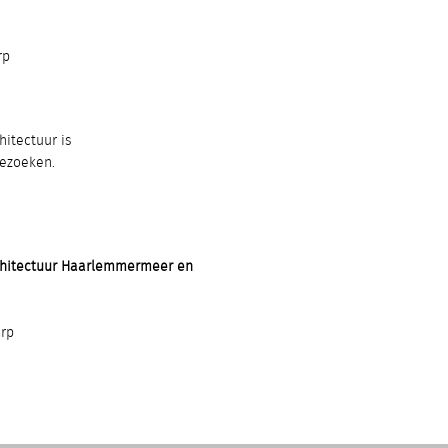
rp
itectuur is
bezoeken.
chitectuur Haarlemmermeer en
rp