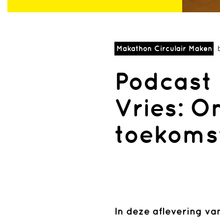
Makathon Circulair Maken
Podcast #
Vries: O
toekoms
Sectie
Erfgoed
Ontwerpen
Podcasts
Makathon
In deze aflevering va