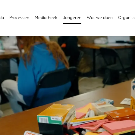
da
Processen
Mediatheek
Jongeren
Wat we doen
Organisa