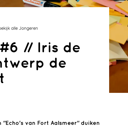
bekijk alle Jongeren
6 // Iris de
ntwerp de
t
Podcasts
Leren in de Metropo(o)lder
Ontwerpen
n "Echo's van Fort Aalsmeer" duiken