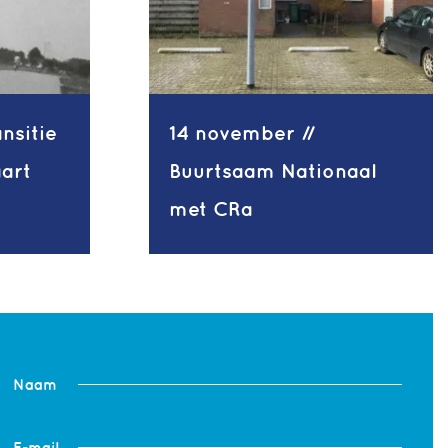
ansitie
14 november //
aart
Buurtsaam Nationaal
met CRa
Naam
E-mail