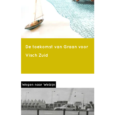
De toekomst van Graan voor
Visch Zuid
Wegen naar Welzijn