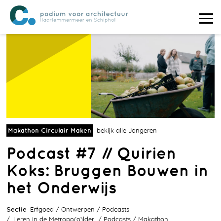
Makathon Circulair Maken
bekijk alle Jongeren
Podcast #7 // Quirien
Koks: Bruggen Bouwen in
het Onderwijs
Sectie
Erfgoed
Ontwerpen
Podcasts
Leren in de Metropo(o)lder
Podcasts
Makathon