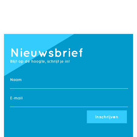
/home/podium/domains/podiumarchitectuur.nl/template_set
on line
170
Nieuwsbrief
Blijf op de hoogte, schrijf je in!
Naam
E-mail
Inschrijven