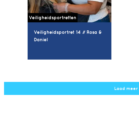
Veiligheidsportretten
Veiligheidsportret 14 // Rosa &
Daniel
Laad meer
Notice
: Undefined property: 
/home/podium/domains/podiumarchitectuur.nl/template_set
on line
170