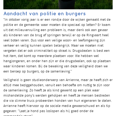
Aandacht van politie en burgers
“In oktober vorig jaar is er een rondje door de wijken gemaakt met de
politie en de gemeente: waar moeten die speciaal op letten? Er kwam
uit dat milieuvervuiling een probleem is, maar denk ook aan gevaar
als kinderen van de brug af springen terwijl er op de Ringvaart heel
veel boten varen. Dus voor een veilige woon- en leefomgeving zijn
verkeer en veilig kunnen spelen belangrijk. Maar we moeten niet
vergeten dat er ook criminaliteit op straat is. Drugsdealen is best een
hot item, dat komt op meerdere plaatsen voor. We hebben wel
hangjongeren, en onder hen zijn er die drugsdealen, ook op plaatsen
waar kinderen komen. Bij de bewaking van deze veiligheid doen we
een beroep op burgers, op de samenleving.’’
Veiligheid is geen studieonderwerp van Arrienne, maar ze heeft zich er
altijd mee beziggehouden, vanuit een behoefte om nuttig te zijn voor
de samenleving. Zo heeft ze als kind gewerkt op een plek waar
mishandelde pony’s werden geholpen en heeft ze mensen bestreden
die via slimme trucs probeerden honden van hun eigenaren te stelen.
Arrienne heeft hiervoor op de sociale media gewaarschuwd en als tip
gegeven: ‘’Laat je hond pas loslopen als hij goed onder de