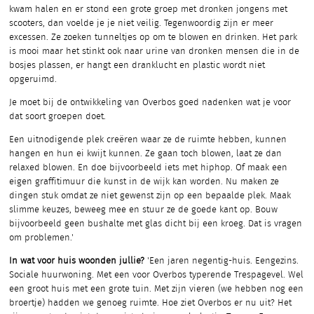
kwam halen en er stond een grote groep met dronken jongens met
scooters, dan voelde je je niet veilig. Tegenwoordig zijn er meer
excessen. Ze zoeken tunneltjes op om te blowen en drinken. Het park
is mooi maar het stinkt ook naar urine van dronken mensen die in de
bosjes plassen, er hangt een dranklucht en plastic wordt niet
opgeruimd.
Je moet bij de ontwikkeling van Overbos goed nadenken wat je voor
dat soort groepen doet.
Een uitnodigende plek creëren waar ze de ruimte hebben, kunnen
hangen en hun ei kwijt kunnen. Ze gaan toch blowen, laat ze dan
relaxed blowen. En doe bijvoorbeeld iets met hiphop. Of maak een
eigen graffitimuur die kunst in de wijk kan worden. Nu maken ze
dingen stuk omdat ze niet gewenst zijn op een bepaalde plek. Maak
slimme keuzes, beweeg mee en stuur ze de goede kant op. Bouw
bijvoorbeeld geen bushalte met glas dicht bij een kroeg. Dat is vragen
om problemen.'
In wat voor huis woonden jullie?
'Een jaren negentig-huis. Eengezins.
Sociale huurwoning. Met een voor Overbos typerende Trespagevel. Wel
een groot huis met een grote tuin. Met zijn vieren (we hebben nog een
broertje) hadden we genoeg ruimte. Hoe ziet Overbos er nu uit? Het