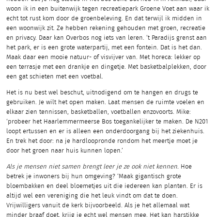
woon ik in een buitenwijk tegen recreatiepark Groene Voet aan waar ik
echt tot rust kom door de groenbeleving. En dat terwijl ik midden in
een woonwijk zit. Ze hebben rekening gehouden met groen, recreatie
en privacy. Daar kan Overbos nog iets van leren. ’t Paradijs grenst aan
het park, er is een grote waterpartij, met een fontein. Dat is het dan.
Maak daar een mooie natuur- of visvijver van. Met horeca: lekker op
een terrasje met een drankje en dingetje. Met basketbalplekken, door
een gat schieten met een voetbal.
Het is nu best wel beschut, uitnodigend om te hangen en drugs te
gebruiken. Je wilt het open maken. Laat mensen de ruimte voelen en
elkaar zien tennissen, basketballen, voetballen enzovoorts. Mike:
‘probeer het Haarlemmermeerse Bos toegankelijker te maken. De N201
loopt ertussen en er is alleen een onderdoorgang bij het ziekenhuis.
En trek het door: na je hardloopronde rondom het meertje moet je
door het groen naar huis kunnen lopen.’
Als je mensen niet samen brengt leer je ze ook niet kennen.
Hoe
betrek je inwoners bij hun omgeving? ‘Maak gigantisch grote
bloembakken en deel bloemetjes uit die iedereen kan planten. Er is
altijd wel een vereniging die het leuk vindt om dat te doen.
Vrijwilligers vanuit de kerk bijvoorbeeld. Als je het allemaal wat
minder braaf doet, krijg je echt wel mensen mee. Het kan harstikke