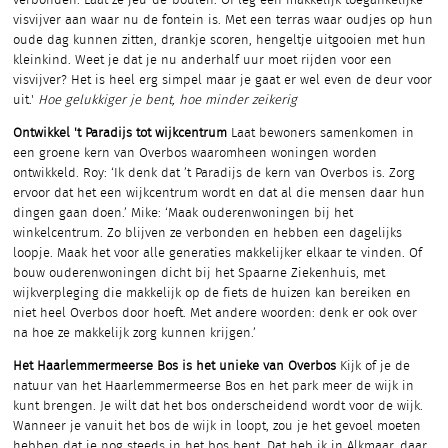
verbonden. Laat ze jeu-de-boulen. Of leg een makkelijk toegankelijke
visvijver aan waar nu de fontein is. Met een terras waar oudjes op hun
oude dag kunnen zitten, drankje scoren, hengeltje uitgooien met hun
kleinkind. Weet je dat je nu anderhalf uur moet rijden voor een
visvijver? Het is heel erg simpel maar je gaat er wel even de deur voor
uit.'
Hoe gelukkiger je bent, hoe minder zeikerig
Ontwikkel 't Paradijs tot wijkcentrum
Laat bewoners samenkomen in
een groene kern van Overbos waaromheen woningen worden
ontwikkeld. Roy: ‘Ik denk dat ’t Paradijs de kern van Overbos is. Zorg
ervoor dat het een wijkcentrum wordt en dat al die mensen daar hun
dingen gaan doen.’ Mike: ‘Maak ouderenwoningen bij het
winkelcentrum. Zo blijven ze verbonden en hebben een dagelijks
loopje. Maak het voor alle generaties makkelijker elkaar te vinden. Of
bouw ouderenwoningen dicht bij het Spaarne Ziekenhuis, met
wijkverpleging die makkelijk op de fiets de huizen kan bereiken en
niet heel Overbos door hoeft. Met andere woorden: denk er ook over
na hoe ze makkelijk zorg kunnen krijgen.’
Het Haarlemmermeerse Bos is het unieke van Overbos
Kijk of je de
natuur van het Haarlemmermeerse Bos en het park meer de wijk in
kunt brengen. Je wilt dat het bos onderscheidend wordt voor de wijk.
Wanneer je vanuit het bos de wijk in loopt, zou je het gevoel moeten
hebben dat je nog steeds in het bos bent. Dat heb ik in Alkmaar, daar