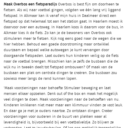
Maak Overbos een fietsparadijs
Overbos is best fijn om doorheen te
fietsen. Als wij naar voetbal gingen, volgden we één lang vrij liggend
fietspad. In Alkmaar kan ik vanaf mijn huis in Daalmeer direct een
fietspad op dat helemaal tot aan het station gaat. In Haarlem moest ik
daarvoor over een autoweg. In Haarlem koos ik daarom voor de bus, in
Alkmaar kies ik de fiets. Zo kan je de bewoners van Overbos ook
stimuleren meer te fietsen. Kijk nog eens goed naar de wegen die we
hier hebben. Behoud een goede doorstroming maar ontwikkel
duurzaam en bepaal welke autowegen je kunt vervangen door
doorgaande fietspaden. Laat ouders hun kinderen veilig op de fiets
naar de voetbal brengen. Misschien kan je zelfs de busbaan die de
wijk nu in tweeën deelt tot fietspad ombouwen? Of maak van de
busbaan een plek om centrale dingen te creëren. Die busbaan zou
sowieso meer langs de rand kunnen lopen.
'Maak voorzieningen naar behoefte Stimuleer beweging en laat
mensen elkaar opzoeken. Denk out of the box en maak het mogelijk
veel dingen te doen. Maak voorzieningen naar de behoeften van nu.
Kinderen knikkeren niet meer maar een klimmuur vinden ze vast leuk.
En daar ga je met je ouders naartoe. Zo ontstaan dingen. Creëer
voorzieningen voor ouderen in de buurt van plekken waar al
levendigheid is, bijvoorbeeld bij een voetbalveldje. Zo blijven ze