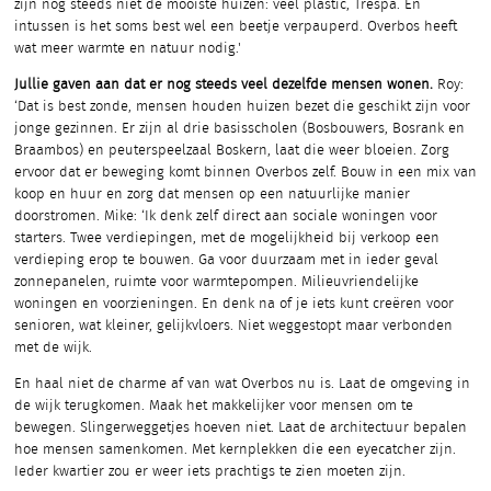
zijn nog steeds niet de mooiste huizen: veel plastic, Trespa. En
intussen is het soms best wel een beetje verpauperd. Overbos heeft
wat meer warmte en natuur nodig.'
Jullie gaven aan dat er nog steeds veel dezelfde mensen wonen.
Roy:
‘Dat is best zonde, mensen houden huizen bezet die geschikt zijn voor
jonge gezinnen. Er zijn al drie basisscholen (Bosbouwers, Bosrank en
Braambos) en peuterspeelzaal Boskern, laat die weer bloeien. Zorg
ervoor dat er beweging komt binnen Overbos zelf. Bouw in een mix van
koop en huur en zorg dat mensen op een natuurlijke manier
doorstromen. Mike: ‘Ik denk zelf direct aan sociale woningen voor
starters. Twee verdiepingen, met de mogelijkheid bij verkoop een
verdieping erop te bouwen. Ga voor duurzaam met in ieder geval
zonnepanelen, ruimte voor warmtepompen. Milieuvriendelijke
woningen en voorzieningen. En denk na of je iets kunt creëren voor
senioren, wat kleiner, gelijkvloers. Niet weggestopt maar verbonden
met de wijk.
En haal niet de charme af van wat Overbos nu is. Laat de omgeving in
de wijk terugkomen. Maak het makkelijker voor mensen om te
bewegen. Slingerweggetjes hoeven niet. Laat de architectuur bepalen
hoe mensen samenkomen. Met kernplekken die een eyecatcher zijn.
Ieder kwartier zou er weer iets prachtigs te zien moeten zijn.