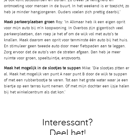
je ook kunt salsadansen en darten. Zo creëer je veiligheid en
ontmoeting voor mensen in de buurt. In het weekend is er toezicht, zo
heb je minder hangjongeren. Ouders voelen zich prettig daarbij.’
Maak parkeerplaatsen groen
Roy: ‘In Alkmaar heb ik een eigen oprit
voor mijn auto bij m’n koopwoning. In Overbos zijn gigantisch veel
parkeerplaatsen, dan roep je het af om de wijk vol met auto’s te
knallen. Maak daarom een oprit voor tenminste één auto bij het huis.
En stimuleer geen tweede auto door meer fietspaden aan te leggen.
Zorg ervoor dat de auto’s van de straten afgaan. Dan heb je meer
ruimte voor groen, speeltuintje, enzovoorts.
Maak het mogelijk in de slootjes te suppen
Mike: ‘Die slootjes zitten er
al. Maak het mogelijk van punt A naar punt B door de wijk te suppen
of met een rubberbootje te varen. Tot aan het grote water waar je een
biertje op een terras kunt nemen. Of met mijn dochter een ijsje halen
bij het winkelcentrum als dat kon.’
Interessant?
Deel het!