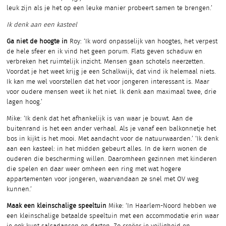
leuk zijn als je het op een leuke manier probeert samen te brengen.’
Ik denk aan een kasteel
Ga niet de hoogte in
Roy: ‘Ik word onpasselijk van hoogtes, het verpest
de hele sfeer en ik vind het geen porum. Flats geven schaduw en
verbreken het ruimtelijk inzicht. Mensen gaan schotels neerzetten.
Voordat je het weet krijg je een Schalkwijk, dat vind ik helemaal niets.
Ik kan me wel voorstellen dat het voor jongeren interessant is. Maar
voor oudere mensen weet ik het niet. Ik denk aan maximaal twee, drie
lagen hoog.’
Mike: ‘Ik denk dat het afhankelijk is van waar je bouwt. Aan de
buitenrand is het een ander verhaal. Als je vanaf een balkonnetje het
bos in kijkt is het mooi. Met aandacht voor de natuurwaarden.’ ‘Ik denk
aan een kasteel: in het midden gebeurt alles. In de kern wonen de
ouderen die bescherming willen. Daaromheen gezinnen met kinderen
die spelen en daar weer omheen een ring met wat hogere
appartementen voor jongeren, waarvandaan ze snel met OV weg
kunnen.’
Maak een kleinschalige speeltuin
Mike: ‘In Haarlem-Noord hebben we
een kleinschalige betaalde speeltuin met een accommodatie erin waar