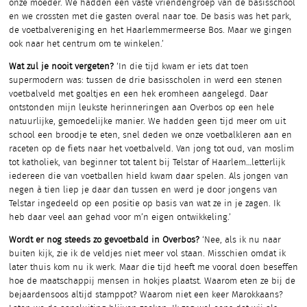
onze moeder. We hadden een vaste vriendengroep van de basisschool
en we crossten met die gasten overal naar toe. De basis was het park,
de voetbalvereniging en het Haarlemmermeerse Bos. Maar we gingen
ook naar het centrum om te winkelen.’
Wat zul je nooit vergeten?
‘In die tijd kwam er iets dat toen
supermodern was: tussen de drie basisscholen in werd een stenen
voetbalveld met goaltjes en een hek eromheen aangelegd. Daar
ontstonden mijn leukste herinneringen aan Overbos op een hele
natuurlijke, gemoedelijke manier. We hadden geen tijd meer om uit
school een broodje te eten, snel deden we onze voetbalkleren aan en
raceten op de fiets naar het voetbalveld. Van jong tot oud, van moslim
tot katholiek, van beginner tot talent bij Telstar of Haarlem…letterlijk
iedereen die van voetballen hield kwam daar spelen. Als jongen van
negen à tien liep je daar dan tussen en werd je door jongens van
Telstar ingedeeld op een positie op basis van wat ze in je zagen. Ik
heb daar veel aan gehad voor m’n eigen ontwikkeling.’
Wordt er nog steeds zo gevoetbald in Overbos?
‘Nee, als ik nu naar
buiten kijk, zie ik de veldjes niet meer vol staan. Misschien omdat ik
later thuis kom nu ik werk. Maar die tijd heeft me vooral doen beseffen
hoe de maatschappij mensen in hokjes plaatst. Waarom eten ze bij de
bejaardensoos altijd stamppot? Waarom niet een keer Marokkaans?