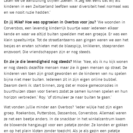
Laten we de aansluiting blijven zoeken. Ik zeg wel eens dat wij als
kinderen in een Zwitserland leefden waar diversiteit heel normaal was
en we nooit ruzie hadden.’
En jij Mike? Hoe was opgroeien in Overbos voor jou?
‘We woonden in
Corversbos, een levendig kinderrijk buurtje waar iedereen elkaar
kende en waar we altijd buiten speelden met een groepje. Er was een
klein speeltuintje. Tot de straatlantaarns aan gingen waren we aan het
besjes en erwten schieten met de blaaspijp, knikkeren, stoepranden
enzovoort. Die vriendschappen zijn er nog steeds.
En zie je die levendigheid nog steeds?
Mike: ‘Nee, als ik nu kijk wonen
er nog steeds dezelfde mensen maar zie ik geen mensen op straat. De
kinderen van toen zijn groot geworden en de kinderen van nu spelen
bijna niet meer buiten. Iedereen zit in zijn eigen online bubbel.
Daarom denk ik: start binnen, zorg dat er mooie gameconsoles in
buurthuizen staan voor tieners zodat ze samen kunnen spelen en hun
horizon verbreden.’ Roy: ‘of stimuleer ze naar buiten te gaan.’
Wat vonden jullie minder aan Overbos? 'Ieder wijkje had zijn eigen
groep. Roekenbos, Puttersbos, Dassenbos, Corversbos. Allemaal waren
ze net een beetje anders. In de snackbar in het winkelcentrum kwam
de blowende hangjeugd voor een patatje zonder. Ze konden er gokken
en op het plein kloten zonder toezicht. Als je als gezin een patatje