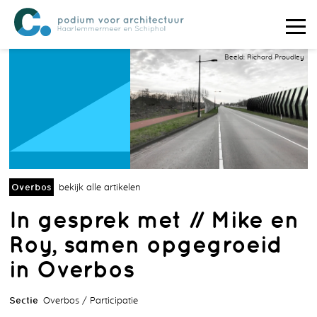
Beeld: Richard Proudley
Overbos
bekijk alle artikelen
In gesprek met // Mike en
Roy, samen opgegroeid
in Overbos
Sectie
Overbos
Participatie