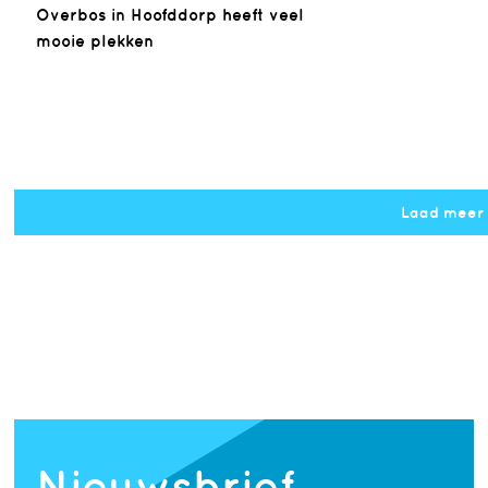
Overbos in Hoofddorp heeft veel
mooie plekken
Laad meer
Notice
: Undefined property: 
/home/podium/domains/podiumarchitectuur.nl/template_set
on line
170
Nieuwsbrief