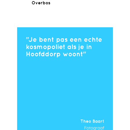
Overbos
Je bent pas een echte
kosmopoliet als je in
Hoofddorp woont
Theo Baart
Fotograaf