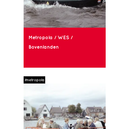
Metropola / WES /
Bovenlanden
/metropola