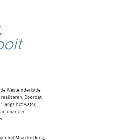
,
ooit
n de Westeinderkade
 realiseren. Doordat
 langs het water,
 om daar een
en.
aan het MaakFortJong,