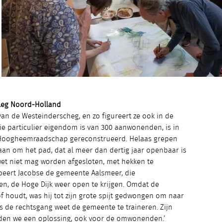
leg Noord-Holland
van de Westeinderscheg, en zo figureert ze ook in de
ie particulier eigendom is van 300 aanwonenden, is in
 Hoogheemraadschap gereconstrueerd. Helaas grepen
aan om het pad, dat al meer dan dertig jaar openbaar is
t niet mag worden afgesloten, met hekken te
obeert Jacobse de gemeente Aalsmeer, die
en, de Hoge Dijk weer open te krijgen. Omdat de
 houdt, was hij tot zijn grote spijt gedwongen om naar
fs de rechtsgang weet de gemeente te traineren. Zijn
nden we een oplossing, ook voor de omwonenden.’