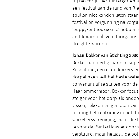
Hij beschrijft Der Hintergarten 
een festival aan de rand van Ri
spullen niet konden laten staan
festival en vergunning na verg
‘puppy-enthousiasme’ hebben z
ambtenaren blijven doorgaans h
dreigt te worden.
Johan Dekker van Stichting 2030
Dekker had dertig jaar een supe
Rijsenhout, een club denkers en 
dorpelingen zelf het beste weten
convenant af te sluiten voor d
Haarlemmermeer’. Dekker focus
steiger voor het dorp als onde
vissen, relaxen en genieten van
richting het centrum van het do
winkeliersvereniging, maar die b
je voor dat Sinterklaas er doorh
verstuurd, maar helaas… de pot w