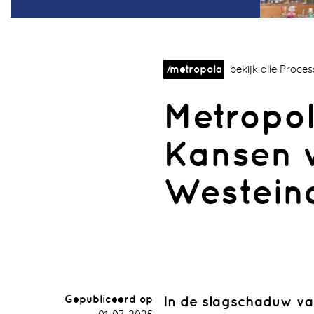
/metropola
bekijk alle Proce
Metropol
Kansen 
Westein
Sectie
Wonen
Rijsenhout
Gepubliceerd op
In de slagschaduw va