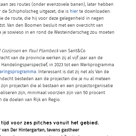
aan zes routes (onder evenzovele banen), later hebben
 de Schipholscheg uitgezet, die is
hier
te downloaden.
tie de route, die hij voor deze gelegenheid in negen
st. Van den Boomen besluit met een overzicht van
e je sowieso in en rond de Westeinderscheg zou moeten
 Cozijnsen
en
Paul Plambeck
van Sant&Co
cht van de provincie werken zij al vijf jaar aan de
en Handelingsperspectief, in 2023 tot een Werkprogramma
oeringsprogramma
. Interessant is dat zij net als Van de
dacht besteden aan de projecten die je nu al meteen
 zijn projecten die al bestaan en een projectorganisatie
ealiseren zijn, minimaal voorzien zijn van 50 procent
en de doelen van Rijk en Regio.
tijd voor zes pitches vanuit het gebied.
 van Der Hintergarten, tevens gastheer