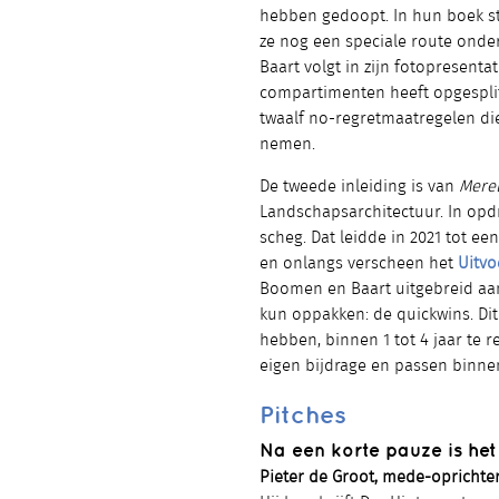
hebben gedoopt. In hun boek st
ze nog een speciale route onder
Baart volgt in zijn fotopresenta
compartimenten heeft opgesplit
twaalf no-regretmaatregelen di
nemen.
De tweede inleiding is van
Merel
Landschapsarchitectuur. In opdra
scheg. Dat leidde in 2021 tot e
en onlangs verscheen het
Uitv
Boomen en Baart uitgebreid aan
kun oppakken: de quickwins. Dit
hebben, binnen 1 tot 4 jaar te r
eigen bijdrage en passen binn
Pitches
Na een korte pauze is het 
Pieter de Groot, mede-oprichter