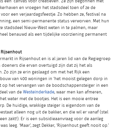
als een ‘canvas voor creatieven’. Ze zijn begonnen met
ekerhaven en vroegen het stadsdeel toen of ze de
 voor een verjaardagsfeestje. Zo hebben ze, festival na
unning, een semi-permanente status verworven. Met hun
e stadsdeel Nieuw-West weten in te palmen, maar
eel benauwd als een tijdelijke voorziening permanent
 Rijsenhout
rmarkt in Rijsenhout en is al jaren lid van de Regiegroep
doeners die ervan overtuigd zijn dat zij het als
. Zo zijn ze erin geslaagd om met het Rijk een
e bouw van 400 woningen in ‘het mooist gelegen dorp in
t op het vervangen van de boodschappensteiger in een
rdeel van de
Westeinderkade
, waar men kan afmeren,
 het water met de bootjes. Het is een mooie entree
rp. De huidige, wrakkige steiger is eigendom van de
estaat alleen nog uit de bakker, en die wil er vanaf (stel
een zakt!). Er is een subsidieaanvraag voor de aanleg
as leeg. ‘Maar’, zegt Dekker, ‘Rijsenhout geeft nooit op.’