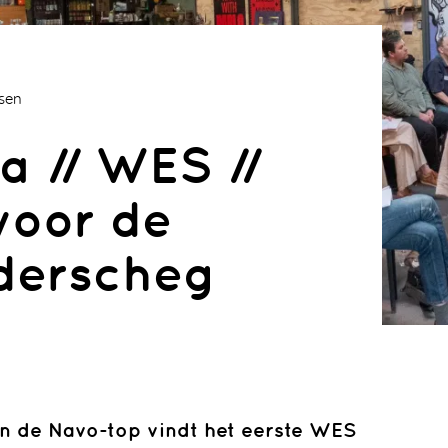
ssen
a // WES //
voor de
derscheg
Artikelen
MRA
Aalsmeer
/metropola
n de Navo-top vindt het eerste WES