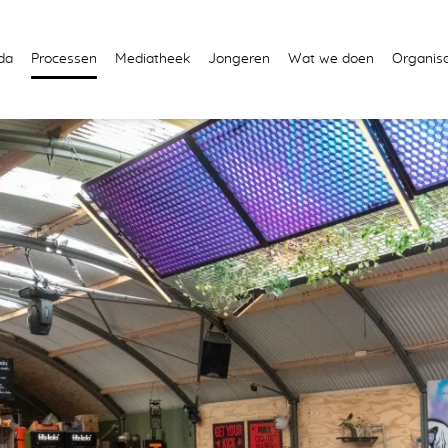
da
Processen
Mediatheek
Jongeren
Wat we doen
Organisa