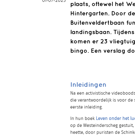
01-07-2025
plaats, oftewel het W
Hintergarten. Door 
Buitenveldertbaan fu
landingsbaan. Tijden
komen er 23 vliegtuig
bingo. Een verslag d
Inleidingen
Na een activistische videobood
die verantwoordelijk is voor d
eerste inleiding.
In hun boek
Leven onder het lu
op de Westeinderscheg gestuit,
heette, door puristen de Schin