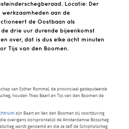
esteinderschegberaad. Locatie: Der
de werkzaamheden aan de
nctioneert de Oostbaan als
s de drie uur durende bijeenkomst
en over, dat is dus elke acht minuten
oor Tijs van den Boomen.
schap van Esther Rommel, de provinciaal gedeputeerde
e scheg, houden Theo Baart en Tijs van den Boomen de
chtruim
zijn Baart en Van den Boomen bij voortduring
 die overigens oorspronkelijk de Amsterdamse Bosscheg
kelscheg wordt genoemd en die ze zelf de Schipholscheg