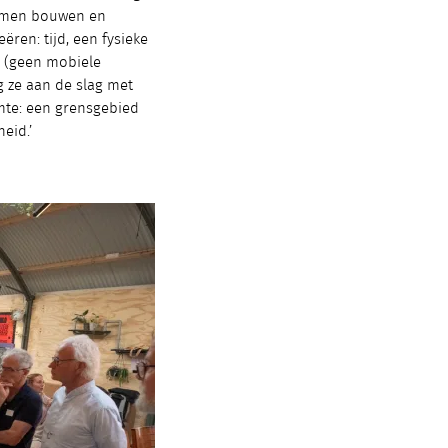
samen bouwen en
ëren: tijd, een fysieke
g (geen mobiele
g ze aan de slag met
imte: een grensgebied
eid.’