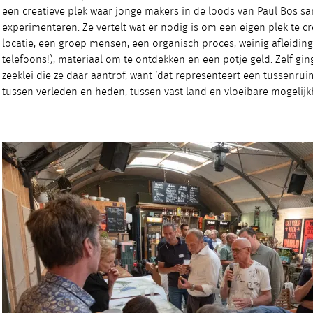
een creatieve plek waar jonge makers in de loods van Paul Bos 
experimenteren. Ze vertelt wat er nodig is om een eigen plek te cre
locatie, een groep mensen, een organisch proces, weinig afleidin
telefoons!), materiaal om te ontdekken en een potje geld. Zelf gin
zeeklei die ze daar aantrof, want ‘dat representeert een tussenru
tussen verleden en heden, tussen vast land en vloeibare mogelijkh