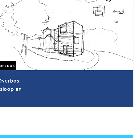
erzoek
Overbos:
 sloop en