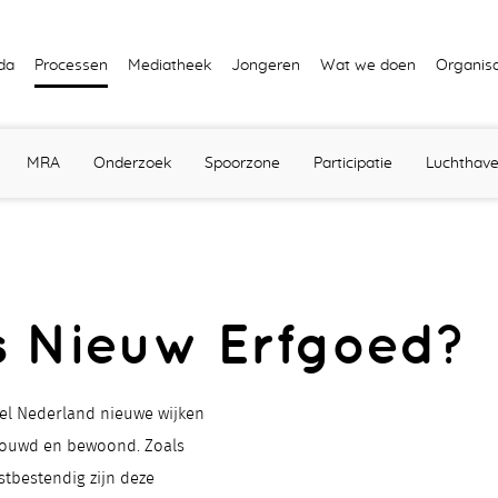
da
Processen
Mediatheek
Jongeren
Wat we doen
Organisa
MRA
Onderzoek
Spoorzone
Participatie
Luchthav
s Nieuw Erfgoed?
el Nederland nieuwe wijken
bouwd en bewoond. Zoals
bestendig zijn deze