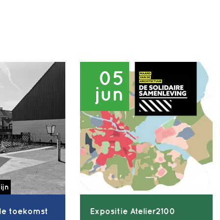
05
jun
ijn
de toekomst
Expositie Atelier2100