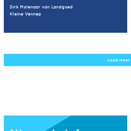
Dirk Molenaar van Landgoed
Kleine Vennep
Laad meer
Notice
: Undefined property: 
/home/podium/domains/podiumarchitectuur.nl/template_set
on line
170