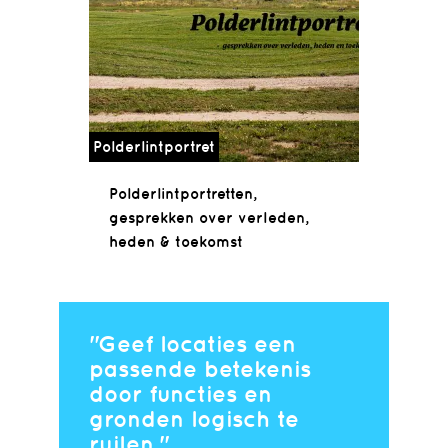
Polderlintportret
Polderlintportretten,
gesprekken over verleden,
heden & toekomst
Geef locaties een
passende betekenis
door functies en
gronden logisch te
ruilen.