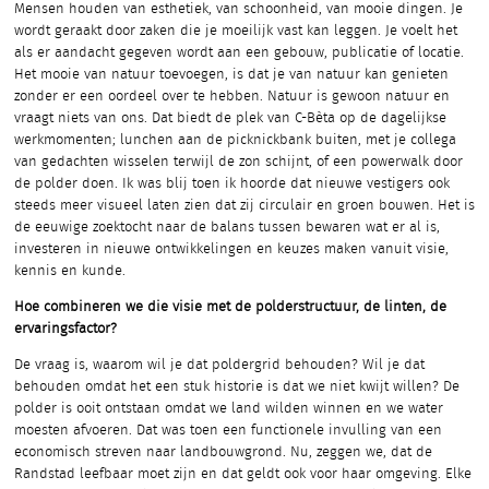
Mensen houden van esthetiek, van schoonheid, van mooie dingen. Je
wordt geraakt door zaken die je moeilijk vast kan leggen. Je voelt het
als er aandacht gegeven wordt aan een gebouw, publicatie of locatie.
Het mooie van natuur toevoegen, is dat je van natuur kan genieten
zonder er een oordeel over te hebben. Natuur is gewoon natuur en
vraagt niets van ons. Dat biedt de plek van C-Bèta op de dagelijkse
werkmomenten; lunchen aan de picknickbank buiten, met je collega
van gedachten wisselen terwijl de zon schijnt, of een powerwalk door
de polder doen. Ik was blij toen ik hoorde dat nieuwe vestigers ook
steeds meer visueel laten zien dat zij circulair en groen bouwen. Het is
de eeuwige zoektocht naar de balans tussen bewaren wat er al is,
investeren in nieuwe ontwikkelingen en keuzes maken vanuit visie,
kennis en kunde.
Hoe combineren we die visie met de polderstructuur, de linten, de
ervaringsfactor?
De vraag is, waarom wil je dat poldergrid behouden? Wil je dat
behouden omdat het een stuk historie is dat we niet kwijt willen? De
polder is ooit ontstaan omdat we land wilden winnen en we water
moesten afvoeren. Dat was toen een functionele invulling van een
economisch streven naar landbouwgrond. Nu, zeggen we, dat de
Randstad leefbaar moet zijn en dat geldt ook voor haar omgeving. Elke