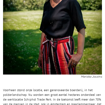
Mariska Joustra
Voorheen stond onze locatie, een gerenoveerde boerderij, in het
polderlandschap. Nu worden een groot aantal hectares onderdeel van
de werklocatie Schiphol Trade Park. In de toekomst leeft meer dan 70%
van de mensen in de stad, ook in Amsterdam en Haarlemmermeer, dat