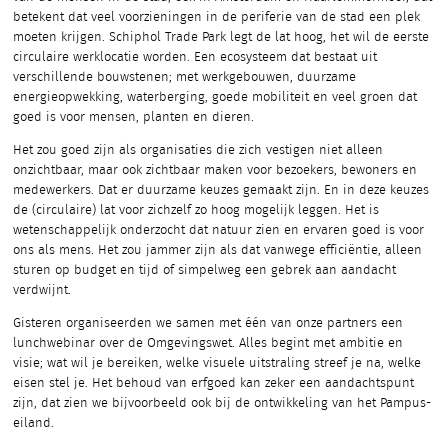
betekent dat veel voorzieningen in de periferie van de stad een plek
moeten krijgen. Schiphol Trade Park legt de lat hoog, het wil de eerste
circulaire werklocatie worden. Een ecosysteem dat bestaat uit
verschillende bouwstenen; met werkgebouwen, duurzame
energieopwekking, waterberging, goede mobiliteit en veel groen dat
goed is voor mensen, planten en dieren.
Het zou goed zijn als organisaties die zich vestigen niet alleen
onzichtbaar, maar ook zichtbaar maken voor bezoekers, bewoners en
medewerkers. Dat er duurzame keuzes gemaakt zijn. En in deze keuzes
de (circulaire) lat voor zichzelf zo hoog mogelijk leggen. Het is
wetenschappelijk onderzocht dat natuur zien en ervaren goed is voor
ons als mens. Het zou jammer zijn als dat vanwege efficiëntie, alleen
sturen op budget en tijd of simpelweg een gebrek aan aandacht
verdwijnt.
Gisteren organiseerden we samen met één van onze partners een
lunchwebinar over de Omgevingswet. Alles begint met ambitie en
visie; wat wil je bereiken, welke visuele uitstraling streef je na, welke
eisen stel je. Het behoud van erfgoed kan zeker een aandachtspunt
zijn, dat zien we bijvoorbeeld ook bij de ontwikkeling van het Pampus-
eiland.