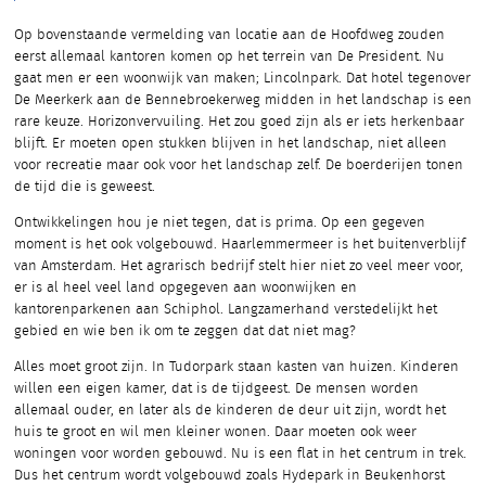
Op bovenstaande vermelding van locatie aan de Hoofdweg zouden
eerst allemaal kantoren komen op het terrein van De President. Nu
gaat men er een woonwijk van maken; Lincolnpark. Dat hotel tegenover
De Meerkerk aan de Bennebroekerweg midden in het landschap is een
rare keuze. Horizonvervuiling. Het zou goed zijn als er iets herkenbaar
blijft. Er moeten open stukken blijven in het landschap, niet alleen
voor recreatie maar ook voor het landschap zelf. De boerderijen tonen
de tijd die is geweest.
Ontwikkelingen hou je niet tegen, dat is prima. Op een gegeven
moment is het ook volgebouwd. Haarlemmermeer is het buitenverblijf
van Amsterdam. Het agrarisch bedrijf stelt hier niet zo veel meer voor,
er is al heel veel land opgegeven aan woonwijken en
kantorenparkenen aan Schiphol. Langzamerhand verstedelijkt het
gebied en wie ben ik om te zeggen dat dat niet mag?
Alles moet groot zijn. In Tudorpark staan kasten van huizen. Kinderen
willen een eigen kamer, dat is de tijdgeest. De mensen worden
allemaal ouder, en later als de kinderen de deur uit zijn, wordt het
huis te groot en wil men kleiner wonen. Daar moeten ook weer
woningen voor worden gebouwd. Nu is een flat in het centrum in trek.
Dus het centrum wordt volgebouwd zoals Hydepark in Beukenhorst