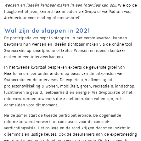
Wensen en ideeën kenbaar maken in een interview kan ook.
Wie op de
hoogte wil blijven, kan zich aanmelden via Swipo of via Podium voor
Architectuur voor mailing of nieuwsbrief.
Wat zijn de stappen in 2021
De participatie verloopt in stappen. In het eerste kwartaal kunnen
bewoners hun wensen en ideeën zichtbaar maken via de online tool
Swipocratie op smartphone of tablet. Wensen en ideeën kenbaar
maken in een interview kan ook.
In het tweede kwartaal bespreken experts de gewenste groei van
Haarlemmermeer onder andere op basis van de uitkomsten van
Swipocratie en de interviews. De experts zijn afkomstig uit
projectontwikkeling & wonen, mobiliteit, groen, recreatie & landschap,
luchthaven & geluid, leefbaarheid en energie. Via Swipocratie of het
interview kunnen inwoners die actief betrokken willen zijn, zich
aanmelden voor dit moment.
Na de zomer start de tweede participatieronde. De opgehaalde
informatie wordt verwerkt in conclusies voor de concept-
verdichtingsvisie. Het college en de raad krijgen daarmee inzicht in
dilemma’s en lastige keuzes. Ook de deelnemers aan de expertmeeting
van juni krijgen een uitnodiging voor deze ronde. Op basis van de