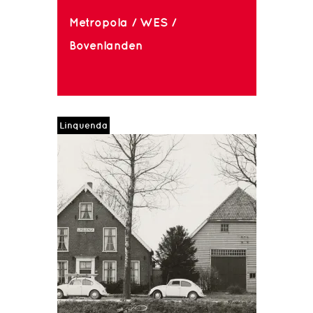
Metropola / WES /
Bovenlanden
Linquenda