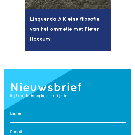
Linquenda // Kleine filosofie
van het ommetje met Pieter
Hoexum
Nieuwsbrief
Blijf op de hoogte, schrijf je in!
Naam
E-mail