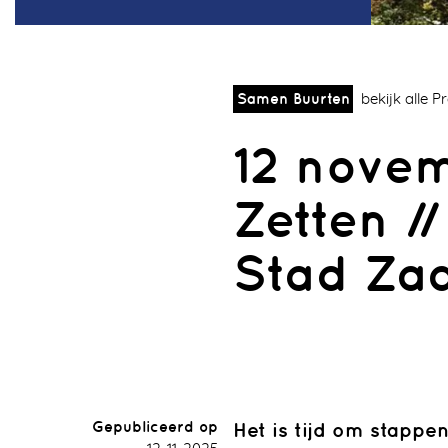
Samen Buurten
bekijk alle 
12 novem
Zetten /
Stad Za
Sectie
Wonen
Erfgoed
O
Gepubliceerd op
Het is tijd om stappen