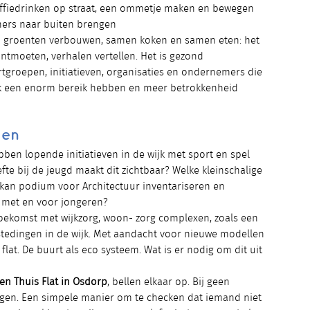
 koffiedrinken op straat, een ommetje maken en bewegen
ners naar buiten brengen
n groenten verbouwen, samen koken en samen eten: het
ontmoeten, verhalen vertellen. Het is gezond
rtgroepen, initiatieven, organisaties en ondernemers die
k een enorm bereik hebben en meer betrokkenheid
den
ben lopende initiatieven in de wijk met sport en spel
fte bij de jeugd maakt dit zichtbaar? Welke kleinschalige
 kan podium voor Architectuur inventariseren en
s met en voor jongeren?
oekomst met wijkzorg, woon- zorg complexen, zoals een
stedingen in de wijk. Met aandacht voor nieuwe modellen
 flat. De buurt als eco systeem. Wat is er nodig om dit uit
en Thuis Flat in Osdorp
, bellen elkaar op. Bij geen
gen. Een simpele manier om te checken dat iemand niet