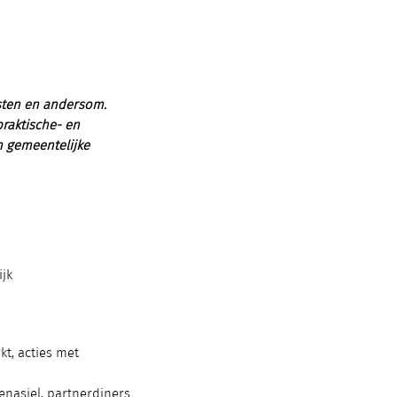
msten en andersom.
raktische- en
n gemeentelijke
ijk
kt, acties met
enasiel, partnerdiners