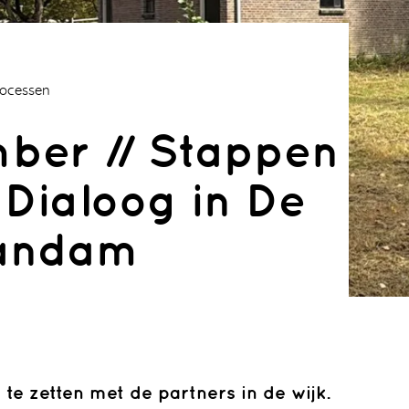
Processen
ber // Stappen
/ Dialoog in De
andam
verbos
Samen Buurten
 te zetten met de partners in de wijk.