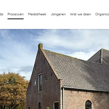
da
Processen
Mediatheek
Jongeren
Wat we doen
Organisa