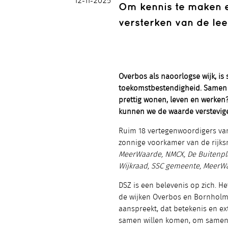
12-11-2025
Om kennis te maken e
versterken van de lee
Overbos als naoorlogse wijk, i
toekomstbestendigheid. Samen 
prettig wonen, leven en werken?
kunnen we de waarde verstevig
Ruim 18 vertegenwoordigers van
zonnige voorkamer van de rijk
MeerWaarde, NMCX, De Buitenplaa
Wijkraad, SSC gemeente, MeerW
DSZ is een belevenis op zich. H
de wijken Overbos en Bornhol
aanspreekt, dat betekenis en e
samen willen komen, om samen 