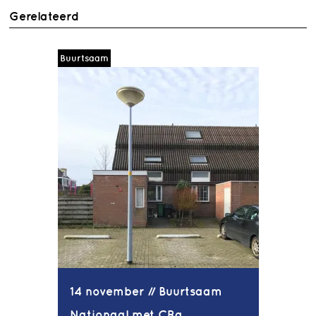
Gerelateerd
Buurtsaam
14 november // Buurtsaam
Nationaal met CRa