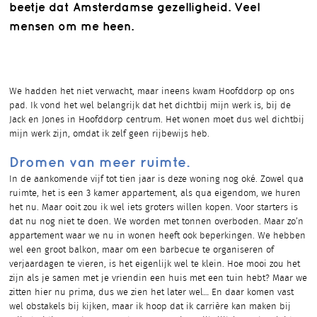
beetje dat Amsterdamse gezelligheid. Veel
mensen om me heen.
We hadden het niet verwacht, maar ineens kwam Hoofddorp op ons
pad. Ik vond het wel belangrijk dat het dichtbij mijn werk is, bij de
Jack en Jones in Hoofddorp centrum. Het wonen moet dus wel dichtbij
mijn werk zijn, omdat ik zelf geen rijbewijs heb.
Dromen van meer ruimte.
In de aankomende vijf tot tien jaar is deze woning nog oké. Zowel qua
ruimte, het is een 3 kamer appartement, als qua eigendom, we huren
het nu. Maar ooit zou ik wel iets groters willen kopen. Voor starters is
dat nu nog niet te doen. We worden met tonnen overboden. Maar zo’n
appartement waar we nu in wonen heeft ook beperkingen. We hebben
wel een groot balkon, maar om een barbecue te organiseren of
verjaardagen te vieren, is het eigenlijk wel te klein. Hoe mooi zou het
zijn als je samen met je vriendin een huis met een tuin hebt? Maar we
zitten hier nu prima, dus we zien het later wel… En daar komen vast
wel obstakels bij kijken, maar ik hoop dat ik carrière kan maken bij