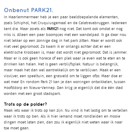
Onbenut PARK21.
In Haarlemmermeer heb je een paar beeldbepalende elementen,
zoals Schiphol, het Cruquiusgemaal en de Calatravabruggen. Iedereen
kent die. Maar zoiets als
PARK21
nog niet. Dat komt ook omdat er nog
niks is. Alleen een paar boompjes met een wandelpad. Ik ga daar nou
niet lekker op een zonnige dag in het park zitten. Maar er wordt ook
niet veel gepromoot. Zo kwam ik er onlangs achter dat er een
elektrische Krosbaan is, maar dat wordt niet gepromoot. Dat is jammer.
Maar er is ook geen horeca of een plek waar je even wat te eten en te
drinken kan halen. Het is geen verblijfsplek. Natuur is belangrijk,
maar maak het dan wel aantrekkelijk om te verblijven. Maak er een
visvijver, een speeltuin, een grasveld om te liggen ofzo. Maar doe er
wat mee! En rondom Park 21 kan je dan woningen ontwikkelen, tussen
Hoofddorp en Nieuw-Vennep. Dan krijg je eigenlijk dat die één stad
worden met een groot stadspark.
Trots op de polder?
Maak iets waar ik trots op kan zijn. Nu vind ik het lastig om te vertellen
waar ik trots op ben. Als ik hier iemand moet rondleiden en mooie
dingen moet laten zien, dan zou ik eigenlijk niet weten waar ik naar
toe moet gaan.