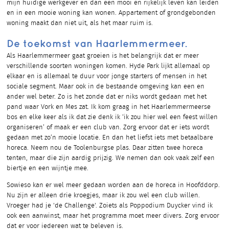
mijn huidige werkgever en dan een mooi en rijkelijk leven kan leiden
en in een mooie woning kan wonen. Appartement of grondgebonden
woning maakt dan niet uit, als het maar ruim is.
De toekomst van Haarlemmermeer.
Als Haarlemmermeer gaat groeien is het belangrijk dat er meer
verschillende soorten woningen komen. Hyde Park lijkt allemaal op
elkaar en is allemaal te duur voor jonge starters of mensen in het
sociale segment. Maar ook in de bestaande omgeving kan een en
ander wel beter. Zo is het zonde dat er niks wordt gedaan met het
pand waar Vork en Mes zat. Ik kom graag in het Haarlemmermeerse
bos en elke keer als ik dat zie denk ik ‘ik zou hier wel een feest willen
organiseren’ of maak er een club van. Zorg ervoor dat er iets wordt
gedaan met zo’n mooie locatie. En dan het liefst iets met betaalbare
horeca. Neem nou de Toolenburgse plas. Daar zitten twee horeca
tenten, maar die zijn aardig prijzig. We nemen dan ook vaak zelf een
biertje en een wijntje mee.
Sowieso kan er wel meer gedaan worden aan de horeca in Hoofddorp.
Nu zijn er alleen drie kroegjes, maar ik zou wel een club willen.
Vroeger had je 'de Challenge'. Zoiets als Poppodium Duycker vind ik
ook een aanwinst, maar het programma moet meer divers. Zorg ervoor
dat er voor iedereen wat te beleven is.