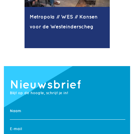
Metropola // WES // Kansen
voor de Westeinderscheg
Nieuwsbrief
Blijf op de hoogte, schrijf je in!
Naam
E-mail