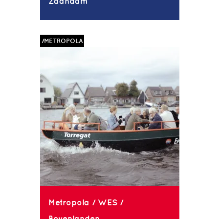
Zaandam
/METROPOLA
Metropola / WES /
Bovenlanden