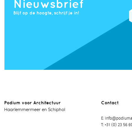
Nieuwsbrief
Blijf op de hoogte, schrijf je in!
Podium voor Architectuur
Contact
Haarlemmermeer en Schiphol
E
info@podiumar
T
+31 (0) 23 56 6