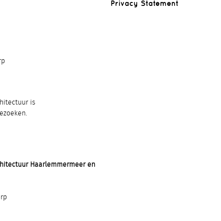
Privacy Statement
rp
itectuur is
bezoeken.
chitectuur Haarlemmermeer en
rp