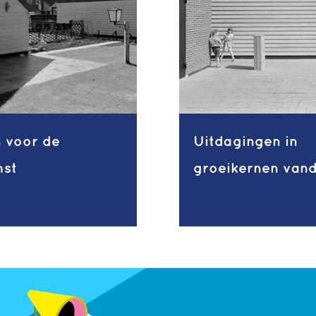
 voor de
Uitdagingen in
mst
groeikernen van