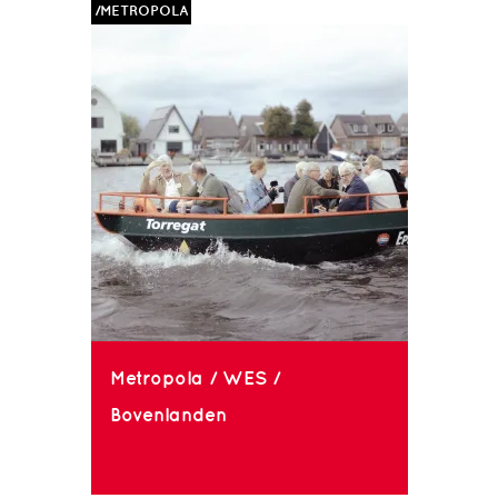
/METROPOLA
Metropola / WES /
Bovenlanden