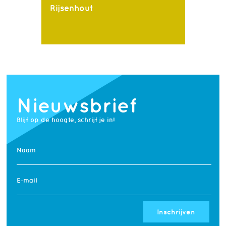
Rijsenhout
Nieuwsbrief
Blijf op de hoogte, schrijf je in!
Naam
E-mail
Inschrijven