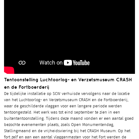
Tentoonstelling Luchtoorlog- en Verzetsmuseum CRASH
en de Fortboerderij
De tijdelijke installatie op SCW verhuisde vervolgens naar de locatie
van het Luchtoorlog- en Verzetsmuseum CRASH en de Fortboerderij,
waar de geschilderde vlaggen voor een langere periode werden
tentoongesteld. Het werk was tot eind september te zien in een
buitententoonstelling. Tijdens deze maand vonden er een aantal goed
bezochte evenementen plaats, zoals Open Monumentendag,
Stellingmaand en de vrijheidsviering bij het CRASH Museum. Op het
fort zelf en aan een aantal vlaggenmasten voor het Fort werden de