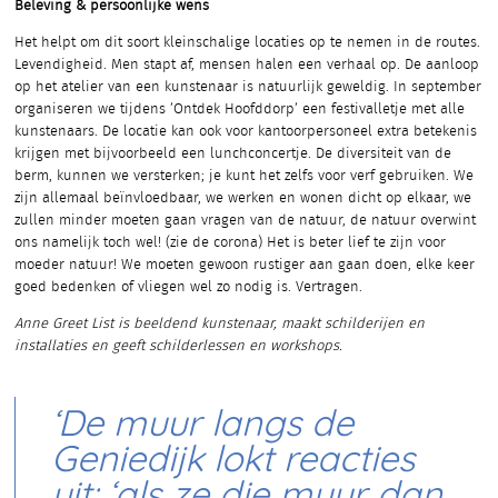
Beleving & persoonlijke wens
Het helpt om dit soort kleinschalige locaties op te nemen in de routes.
Levendigheid. Men stapt af, mensen halen een verhaal op. De aanloop
op het atelier van een kunstenaar is natuurlijk geweldig. In september
organiseren we tijdens ’Ontdek Hoofddorp’ een festivalletje met alle
kunstenaars. De locatie kan ook voor kantoorpersoneel extra betekenis
krijgen met bijvoorbeeld een lunchconcertje. De diversiteit van de
berm, kunnen we versterken; je kunt het zelfs voor verf gebruiken. We
zijn allemaal beïnvloedbaar, we werken en wonen dicht op elkaar, we
zullen minder moeten gaan vragen van de natuur, de natuur overwint
ons namelijk toch wel! (zie de corona) Het is beter lief te zijn voor
moeder natuur! We moeten gewoon rustiger aan gaan doen, elke keer
goed bedenken of vliegen wel zo nodig is. Vertragen.
Anne Greet List is beeldend kunstenaar, maakt schilderijen en
installaties en geeft schilderlessen en workshops.
‘De muur langs de
Geniedijk lokt reacties
uit: ‘als ze die muur dan