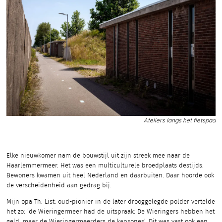
Ateliers langs het fietspad
Elke nieuwkomer nam de bouwstijl uit zijn streek mee naar de
Haarlemmermeer. Het was een multiculturele broedplaats destijds.
Bewoners kwamen uit heel Nederland en daarbuiten. Daar hoorde ook
de verscheidenheid aan gedrag bij.
Mijn opa Th. List: oud-pionier in de later drooggelegde polder vertelde
het zo: ‘de Wieringermeer had de uitspraak: De Wieringers hebben het
geld, maar de Wieringermeerders de kapsones’. Dit was vast ook een