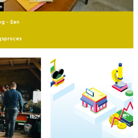
n
ng - Een
gsproces