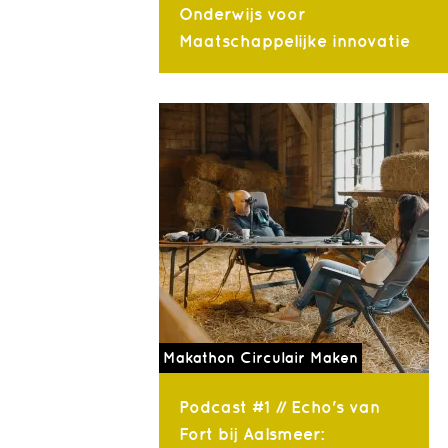
Onderwijs voor
Maatschappelijke innovatie
Makathon Circulair Maken
Podcast #1 // Echo's van
Fort bij Aalsmeer: