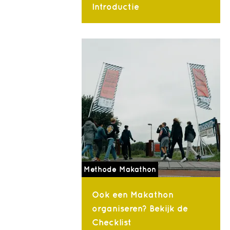
Introductie
Methode Makathon
Ook een Makathon
organiseren? Bekijk de
Checklist