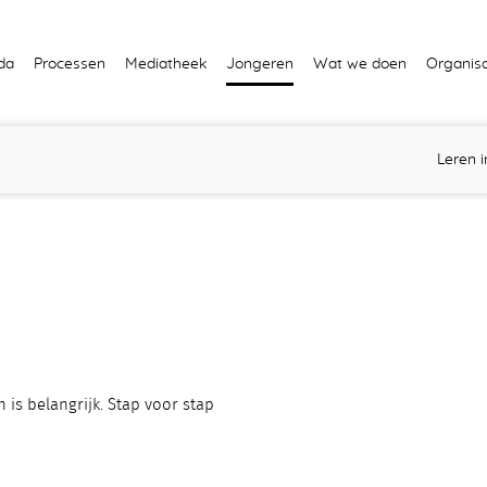
da
Processen
Mediatheek
Jongeren
Wat we doen
Organisa
Leren 
n is belangrijk. Stap voor stap