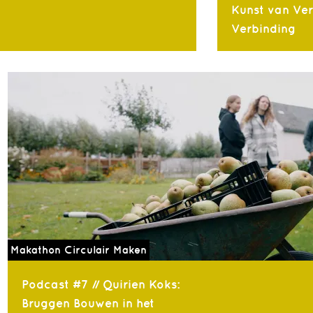
Kunst van Ve
Verbinding
Makathon Circulair Maken
Podcast #7 // Quirien Koks:
Bruggen Bouwen in het