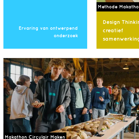
Methode Makatho
Design Thinki
Ervaring van ontwerpend
creatief
onderzoek
samenwerkin
Makathon Circulair Maken