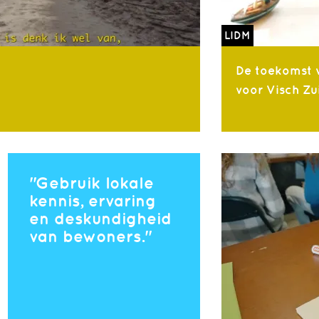
LIDM
De toekomst 
voor Visch Zu
Gebruik lokale
kennis, ervaring
en deskundigheid
van bewoners.