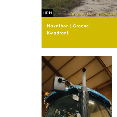
LIDM
Makathon | Groene
Kwadrant