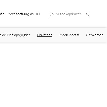
tie
Architectuurgids HM
in de Metropo(o)lder
Makathon
Maak Plaats!
Ontwerpen