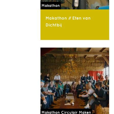
Makathon
Makathon // Eten van
Dichtbij
Makathon Circulair Maken