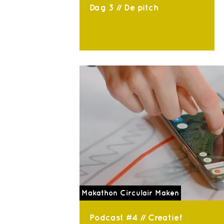
Dag 3 // De pitch
Makathon Circulair Maken
Podcast #4 // Creatief