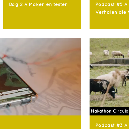
Dag 2 // Maken en testen
Podcast #5 //
Verhalen die
Makathon Circula
Podcast #3 //