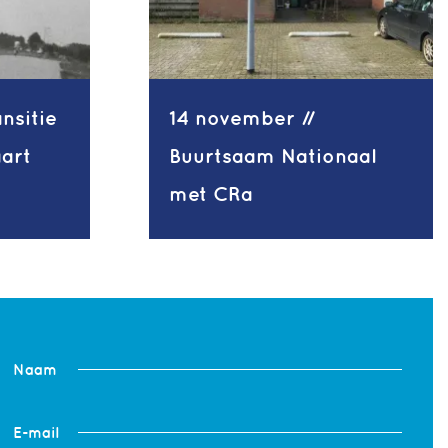
ansitie
14 november //
aart
Buurtsaam Nationaal
met CRa
Naam
E-mail