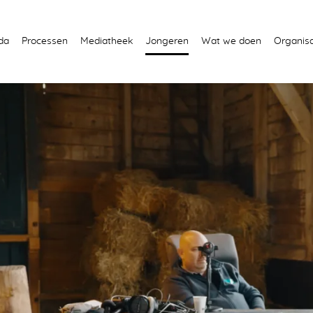
da
Processen
Mediatheek
Jongeren
Wat we doen
Organisa