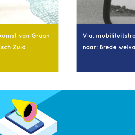
komst van Graan
Via: mobiliteitstr
isch Zuid
naar: Brede welv