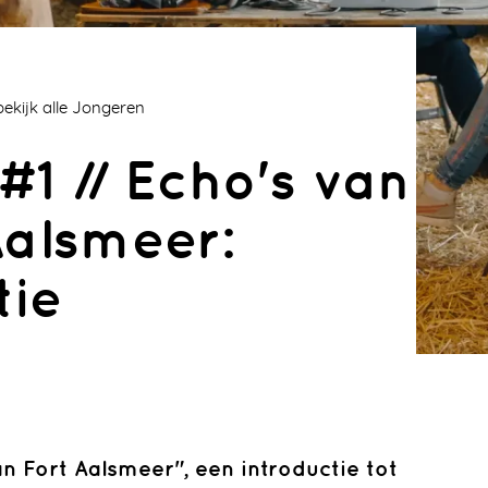
bekijk alle Jongeren
#1 // Echo's van
Aalsmeer:
tie
Podcasts
Leren in de Metropo(o)lder
Podcasts
n Fort Aalsmeer", een introductie tot