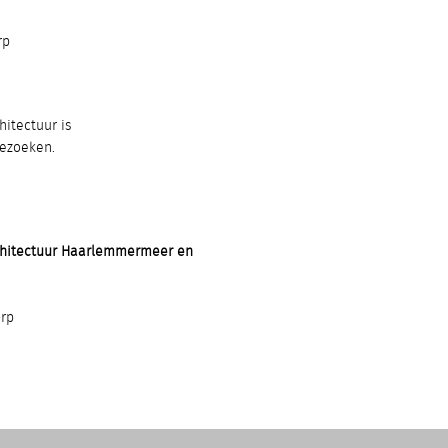
rp
itectuur is
bezoeken.
chitectuur Haarlemmermeer en
rp