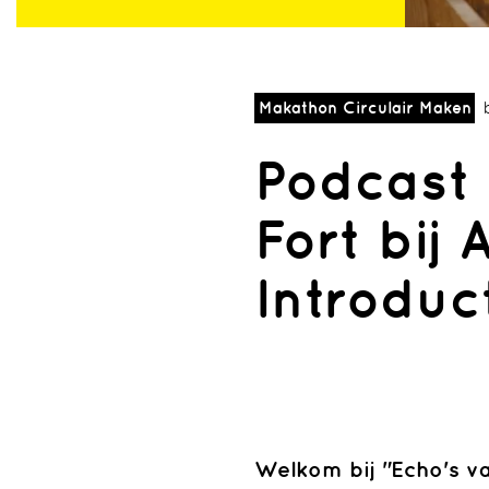
Makathon Circulair Maken
Podcast 
Fort bij 
Introduc
Sectie
Erfgoed
Ontwerpen
Makathon
Welkom bij "Echo's va