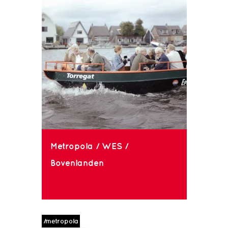
Metropola / WES /
Bovenlanden
/metropola