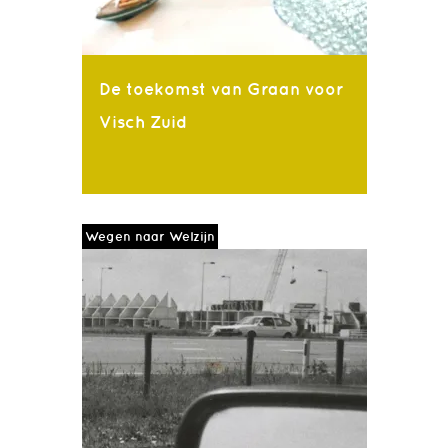
De toekomst van Graan voor
Visch Zuid
Wegen naar Welzijn