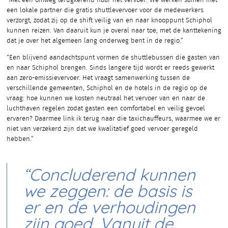
“Met een omweg terugkerend naar het vervoer: We werken samen met
een lokale partner die gratis shuttlevervoer voor de medewerkers
verzorgt, zodat zij op de shift veilig van en naar knooppunt Schiphol
kunnen reizen. Van daaruit kun je overal naar toe, met de kanttekening
dat je over het algemeen lang onderweg bent in de regio.”
“Een blijvend aandachtspunt vormen de shuttlebussen die gasten van
en naar Schiphol brengen. Sinds langere tijd wordt er reeds gewerkt
aan zero-emissievervoer. Het vraagt samenwerking tussen de
verschillende gemeenten, Schiphol en de hotels in de regio op de
vraag: hoe kunnen we kosten neutraal het vervoer van en naar de
luchthaven regelen zodat gasten een comfortabel en veilig gevoel
ervaren? Daarmee link ik terug naar die taxichauffeurs, waarmee we er
niet van verzekerd zijn dat we kwalitatief goed vervoer geregeld
hebben.”
“Concluderend kunnen
we zeggen: de basis is
er en de verhoudingen
zijn goed. Vanuit de