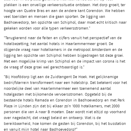
plekken is een onveilige verkeerssituatie ontstaan. Het dorp groeit, ter
hoogte van Quatre Bras en aan de andere kant Corendon. We hebben
veel toeristen en mensen die gaan sporten. De ligging van
Badhoevedorp, ten opzichte van Schiphol, daar moet echt kritisch naar
gekeken worden voor alle typen verkeersstromen.”
“Terugkerend naar de feiten en cijfers vanuit het perspectief van de
hotelbezetting; het aantal hotels in Haarlemmermeer groeit. De
stijgende vraag naar hotelkamers in de metropool Amsterdam en de
ligging ten opzichte van Schiphol hebben bijgedragen tot deze groei.
Met een mogelijke krimp van Schiphol en de impact van corona is het
de vraag of deze groei wel gerechtvaardigd is.”
“Bij Hoofddorp ligt aan de Zuidtangent De Hoek. Het gelijknamige
bedrijfsterrein transformeert naar een hotelstrip. Dat betekent voor het
noordelijke deel van Haarlemmermeer een toenemend aantal
hotelgasten met bijkomende vervoersstromen. Opgeteld bij de
bestaande hotels Ramada en Corendon in Badhoevedorp en met Park
Plaza in Lijnden zijn dat bij elkaar zo’n 1000 hotelkamers, met 2000
personen die van A naar B moeten. Daar wordt niet altijd op voorhand
over nagedacht, dat vraagt beleid en ontwerp. Wat is de
bereikbaarheid, hoe komen de gasten bij Corendon, bij het busstation
en vanuit mijn hotel naar Badhoevedorp?”