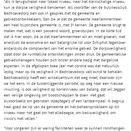
“Als ik terugschakel naar lokaal niveau, naar het kleinschalige niveau,
kun je dorpse veiligheid benoemen. Als voorzitter van de businessclub
Badhoevedorp ben ook in gesprek met de gemeente en
gebiedsontwikkelaars. Dan zie je dat de gemeente Haarlemmermeer
een heel bijzondere gemeente is, met 31 kernen. De gemeente krijgt te
maken met, wat is een passend woord, groeistuipen. In de korte tijd
dat ik hier woon, zie je dat Haarlemmermeer wil en moet groeien, met
enerzijds de economie en een belangrijke rol voor Schiphol tegenover
anderzijds de complexiteit van het enorme gebied. De dorpsveiligheid
staat door de ruimtelijke ontwikkelingen onder druk. De gemeentelijke
gebiedsmanagers houden zich onder andere bezig met dergelijke
aspecten. In de afgelopen twee jaar met corona was dat natuurlijk
lastig, maar op de veiligheid in Badhoevedorp valt winst te behalen.
Badhoevedorp heeft een winkelcentrum dat weg moet, daarover zijn
we het eens. In de tussenliggende periode, op weg naar een nieuwe
invulling, is ook veiligheid op korrelniveau van belang, dat wil zeggen
een veilige omgeving om boodschappen te doen. Het gaat
bijvoorbeeld om gebroken stoeptegels of een lantaarnpaal. Ik begrijp
heel goed de rol van de gemeente en het beheersprobleem op dit
niveau maar het gaat om het alledaagse, om basisveiligheid, om
risico’s met vallen.”
“Voor jongeren zijn er weinig faciliteiten waar ze kunnen rondhangen.