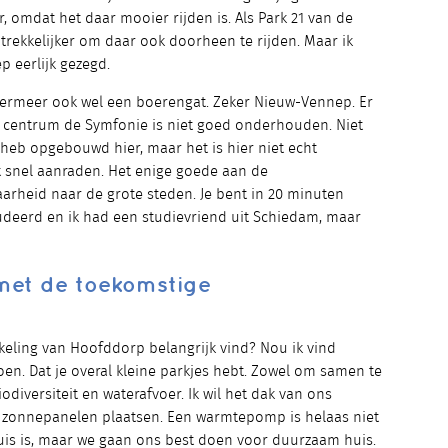
r, omdat het daar mooier rijden is. Als Park 21 van de
ntrekkelijker om daar ook doorheen te rijden. Maar ik
p eerlijk gezegd.
mmermeer ook wel een boerengat. Zeker Nieuw-Vennep. Er
et centrum de Symfonie is niet goed onderhouden. Niet
en heb opgebouwd hier, maar het is hier niet echt
et snel aanraden. Het enige goede aan de
rheid naar de grote steden. Je bent in 20 minuten
udeerd en ik had een studievriend uit Schiedam, maar
 met de toekomstige
keling van Hoofddorp belangrijk vind? Nou ik vind
en. Dat je overal kleine parkjes hebt. Zowel om samen te
iversiteit en waterafvoer. Ik wil het dak van ons
 zonnepanelen plaatsen. Een warmtepomp is helaas niet
is is, maar we gaan ons best doen voor duurzaam huis.