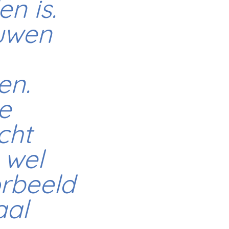
n is.
ouwen
en.
e
cht
 wel
orbeeld
aal