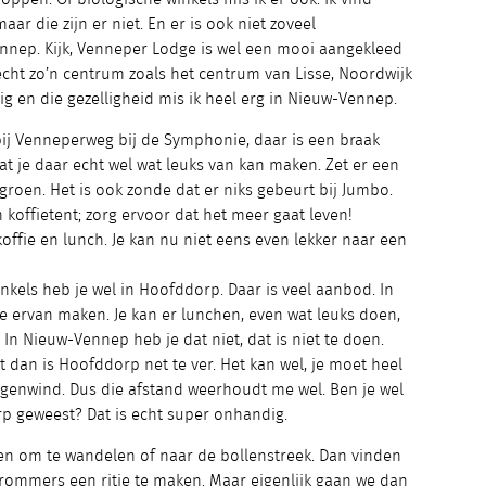
aar die zijn er niet. En er is ook niet zoveel
nep. Kijk, Venneper Lodge is wel een mooi aangekleed
 echt zo’n centrum zoals het centrum van Lisse, Noordwijk
ig en die gezelligheid mis ik heel erg in Nieuw-Vennep.
e bij Venneperweg bij de Symphonie, daar is een braak
at je daar echt wel wat leuks van kan maken. Zet er een
roen. Het is ook zonde dat er niks gebeurt bij Jumbo.
 koffietent; zorg ervoor dat het meer gaat leven!
ffie en lunch. Je kan nu niet eens even lekker naar een
kels heb je wel in Hoofddorp. Daar is veel aanbod. In
e ervan maken. Je kan er lunchen, even wat leuks doen,
In Nieuw-Vennep heb je dat niet, dat is niet te doen.
lt dan is Hoofddorp net te ver. Het kan wel, je moet heel
 tegenwind. Dus die afstand weerhoudt me wel. Ben je wel
 geweest? Dat is echt super onhandig.
n om te wandelen of naar de bollenstreek. Dan vinden
rommers een ritje te maken. Maar eigenlijk gaan we dan