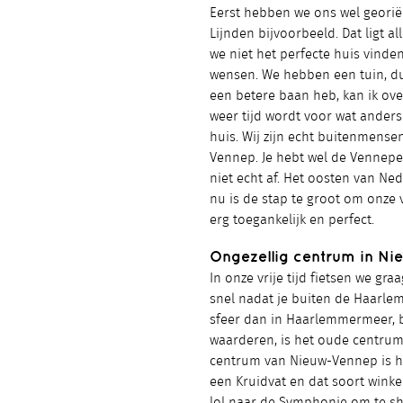
Eerst hebben we ons wel georië
Lijnden bijvoorbeeld. Dat ligt
we niet het perfecte huis vinden.
wensen. We hebben een tuin, du
een betere baan heb, kan ik ov
weer tijd wordt voor wat anders
huis. Wij zijn echt buitenmense
Vennep. Je hebt wel de Vennepe
niet echt af. Het oosten van Ned
nu is de stap te groot om onze v
erg toegankelijk en perfect.
Ongezellig centrum in Ni
In onze vrije tijd fietsen we g
snel nadat je buiten de Haarlem
sfeer dan in Haarlemmermeer, b
waarderen, is het oude centrum 
centrum van Nieuw-Vennep is het
een Kruidvat en dat soort winkel
lol naar de Symphonie om te sho