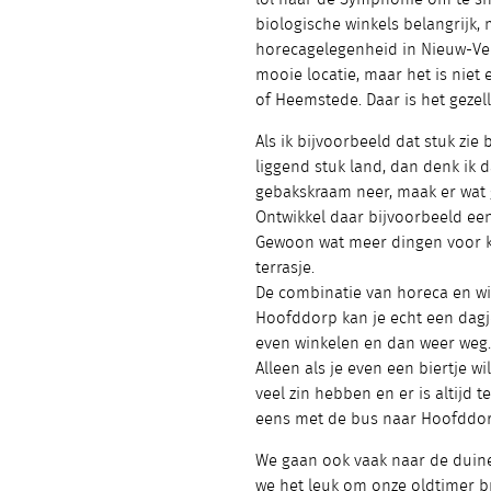
biologische winkels belangrijk, m
horecagelegenheid in Nieuw-Ven
mooie locatie, maar het is niet
of Heemstede. Daar is het gezell
Als ik bijvoorbeeld dat stuk zi
liggend stuk land, dan denk ik d
gebakskraam neer, maak er wat g
Ontwikkel daar bijvoorbeeld een
Gewoon wat meer dingen voor ko
terrasje.
De combinatie van horeca en win
Hoofddorp kan je echt een dagj
even winkelen en dan weer weg. 
Alleen als je even een biertje wi
veel zin hebben en er is altijd
eens met de bus naar Hoofddorp
We gaan ook vaak naar de duine
we het leuk om onze oldtimer b