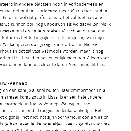
nteerd in andere plaatsen hoor, in Aarlanderveen en
 allemaal net buiten Haarlemmermeer. Maar daar konden
 En dit is wel dat perfecte huis, het voldoet aan alle
s we kunnen ook nog uitbouwen als we dat willen. Als ik
erwegen om iets anders zoeken. Misschien dat het dan
. Natuur is het belangrijkste in de omgeving van mijn
n. We kamperen ook graag. Ik mis dit wel in Nieuw-
rhout en dat zal vast wel mooie worden, maar is nog
erland trekt mij dan ook eigenlijk meer aan. Alleen voor
rienden en familie achter te laten. Voor nu is dit huis
euw-Vennep.
raag en dan kom je al snel buiten Haarlemmermeer. En al
mermeer komt, zoals in Lisse, is er een hele andere
ijvoorbeeld in Nieuw-Vennep. Wat wij in Lisse
met verschillende kroegjes en leuke winkeltjes. Het
 eigenlijk net niet, het zijn voornamelijk een Bruna en
s. Je hebt geen leuke boetiekjes. Nee, ik ga niet voor me
ppen. Of biologische winkels mis ik er ook. Ik vind