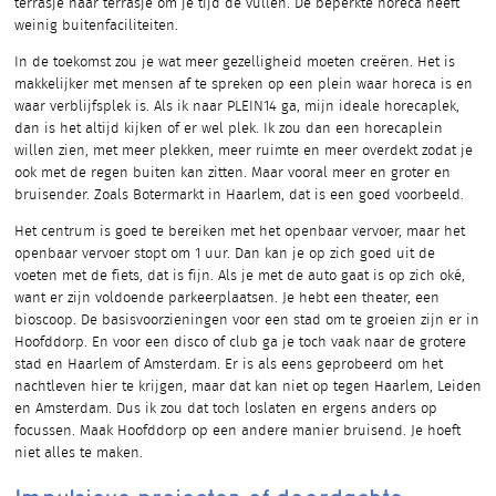
terrasje naar terrasje om je tijd de vullen. De beperkte horeca heeft
weinig buitenfaciliteiten.
In de toekomst zou je wat meer gezelligheid moeten creëren. Het is
makkelijker met mensen af te spreken op een plein waar horeca is en
waar verblijfsplek is. Als ik naar PLEIN14 ga, mijn ideale horecaplek,
dan is het altijd kijken of er wel plek. Ik zou dan een horecaplein
willen zien, met meer plekken, meer ruimte en meer overdekt zodat je
ook met de regen buiten kan zitten. Maar vooral meer en groter en
bruisender. Zoals Botermarkt in Haarlem, dat is een goed voorbeeld.
Het centrum is goed te bereiken met het openbaar vervoer, maar het
openbaar vervoer stopt om 1 uur. Dan kan je op zich goed uit de
voeten met de fiets, dat is fijn. Als je met de auto gaat is op zich oké,
want er zijn voldoende parkeerplaatsen. Je hebt een theater, een
bioscoop. De basisvoorzieningen voor een stad om te groeien zijn er in
Hoofddorp. En voor een disco of club ga je toch vaak naar de grotere
stad en Haarlem of Amsterdam. Er is als eens geprobeerd om het
nachtleven hier te krijgen, maar dat kan niet op tegen Haarlem, Leiden
en Amsterdam. Dus ik zou dat toch loslaten en ergens anders op
focussen. Maak Hoofddorp op een andere manier bruisend. Je hoeft
niet alles te maken.