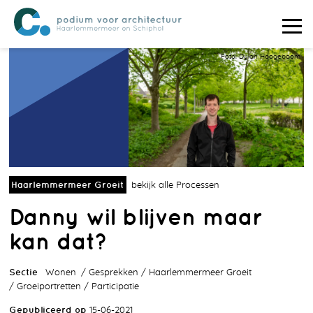
Foto: Dylan Hoogeboom
Haarlemmermeer Groeit
bekijk alle Processen
Danny wil blijven maar
kan dat?
Sectie
Wonen
Gesprekken
Haarlemmermeer Groeit
Groeiportretten
Participatie
Gepubliceerd op
15-06-2021