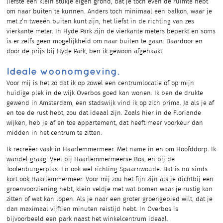
liefste een klein stukje eigen grond, dat je toch even de ruimte hebt
om naar buiten te kunnen. Anders toch minimaal een balkon, waar je
met z’n tweeën buiten kunt zijn, het liefst in de richting van zes
vierkante meter. In Hyde Park zijn de vierkante meters beperkt en soms
is er zelfs geen mogelijkheid om naar buiten te gaan. Daardoor en
door de prijs bij Hyde Park, ben ik gewoon afgehaakt.
Ideale woonomgeving.
Voor mij is het zo dat ik op zowel een centrumlocatie of op mijn
huidige plek in de wijk Overbos goed kan wonen. Ik ben de drukte
gewend in Amsterdam, een stadswijk vind ik op zich prima. Ja als je af
en toe de rust hebt, zou dat ideaal zijn. Zoals hier in de Floriande
wijken, heb je af en toe appartement, dat heeft meer voorkeur dan
midden in het centrum te zitten.
Ik recreëer vaak in Haarlemmermeer. Met name in en om Hoofddorp. Ik
wandel graag. Veel bij Haarlemmermeerse Bos, en bij de
Toolenburgerplas. En ook wel richting Spaarnwoude. Dat is nu sinds
kort ook Haarlemmermeer. Voor mij zou het fijn zijn als je dichtbij een
groenvoorziening hebt, klein veldje met wat bomen waar je rustig kan
zitten of wat kan lopen. Als je naar een groter groengebied wilt, dat je
dan maximaal vijftien minuten reistijd hebt. In Overbos is
bijvoorbeeld een park naast het winkelcentrum ideaal.