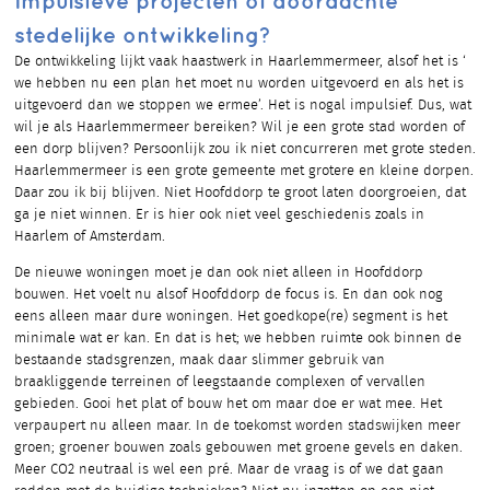
Impulsieve projecten of doordachte
stedelijke ontwikkeling?
De ontwikkeling lijkt vaak haastwerk in Haarlemmermeer, alsof het is ‘
we hebben nu een plan het moet nu worden uitgevoerd en als het is
uitgevoerd dan we stoppen we ermee’. Het is nogal impulsief. Dus, wat
wil je als Haarlemmermeer bereiken? Wil je een grote stad worden of
een dorp blijven? Persoonlijk zou ik niet concurreren met grote steden.
Haarlemmermeer is een grote gemeente met grotere en kleine dorpen.
Daar zou ik bij blijven. Niet Hoofddorp te groot laten doorgroeien, dat
ga je niet winnen. Er is hier ook niet veel geschiedenis zoals in
Haarlem of Amsterdam.
De nieuwe woningen moet je dan ook niet alleen in Hoofddorp
bouwen. Het voelt nu alsof Hoofddorp de focus is. En dan ook nog
eens alleen maar dure woningen. Het goedkope(re) segment is het
minimale wat er kan. En dat is het; we hebben ruimte ook binnen de
bestaande stadsgrenzen, maak daar slimmer gebruik van
braakliggende terreinen of leegstaande complexen of vervallen
gebieden. Gooi het plat of bouw het om maar doe er wat mee. Het
verpaupert nu alleen maar. In de toekomst worden stadswijken meer
groen; groener bouwen zoals gebouwen met groene gevels en daken.
Meer CO2 neutraal is wel een pré. Maar de vraag is of we dat gaan