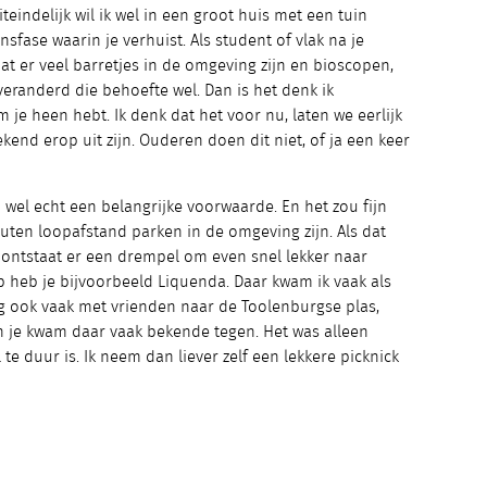
eindelijk wil ik wel in een groot huis met een tuin
sfase waarin je verhuist. Als student of vlak na je
dat er veel barretjes in de omgeving zijn en bioscopen,
veranderd die behoefte wel. Dan is het denk ik
m je heen hebt. Ik denk dat het voor nu, laten we eerlijk
ekend erop uit zijn. Ouderen doen dit niet, of ja een keer
jd wel echt een belangrijke voorwaarde. En het zou fijn
nuten loopafstand parken in de omgeving zijn. Als dat
 ontstaat er een drempel om even snel lekker naar
 heb je bijvoorbeeld Liquenda. Daar kwam ik vaak als
ng ook vaak met vrienden naar de Toolenburgse plas,
 je kwam daar vaak bekende tegen. Het was alleen
e duur is. Ik neem dan liever zelf een lekkere picknick