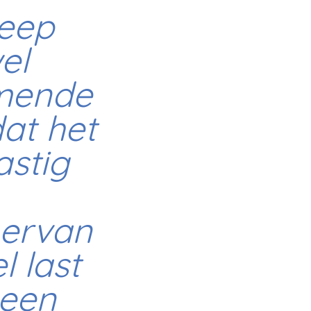
leep
el
omende
dat het
astig
 ervan
l last
 een