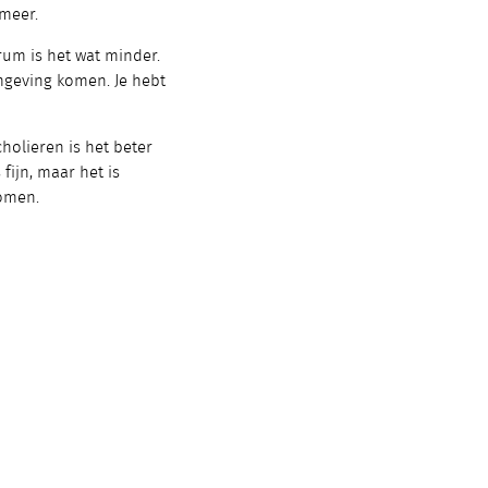
meer.
rum is het wat minder.
omgeving komen. Je hebt
holieren is het beter
fijn, maar het is
komen.