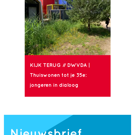
KIJK TERUG // DWVDA |
Thuiswonen tot je 35e:
jongeren in dialoog
Nieuwsbrief