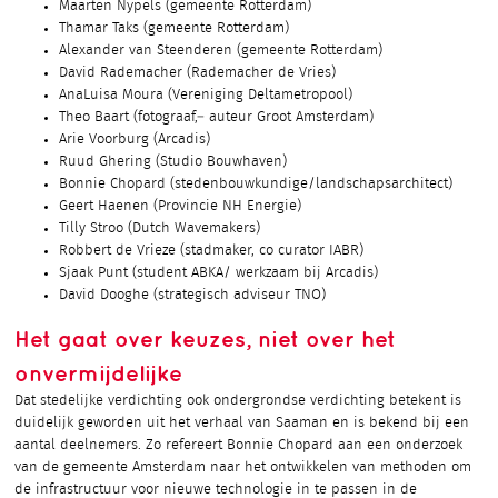
Maarten Nypels (gemeente Rotterdam)
Thamar Taks (gemeente Rotterdam)
Alexander van Steenderen (gemeente Rotterdam)
David Rademacher (Rademacher de Vries)
AnaLuisa Moura (Vereniging Deltametropool)
Theo Baart (fotograaf,– auteur Groot Amsterdam)
Arie Voorburg (Arcadis)
Ruud Ghering (Studio Bouwhaven)
Bonnie Chopard (stedenbouwkundige/landschapsarchitect)
Geert Haenen (Provincie NH Energie)
Tilly Stroo (Dutch Wavemakers)
Robbert de Vrieze (stadmaker, co curator IABR)
Sjaak Punt (student ABKA/ werkzaam bij Arcadis)
David Dooghe (strategisch adviseur TNO)
Het gaat over keuzes, niet over het
onvermijdelijke
Dat stedelijke verdichting ook ondergrondse verdichting betekent is
duidelijk geworden uit het verhaal van Saaman en is bekend bij een
aantal deelnemers. Zo refereert Bonnie Chopard aan een onderzoek
van de gemeente Amsterdam naar het ontwikkelen van methoden om
de infrastructuur voor nieuwe technologie in te passen in de