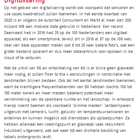
Digitalisering
Op het gebied van digitalisering wordt ook voorspeld dat sensoren en
use cases kwadratisch zullen toenemen. In het eerste kwartaal van
2020 is er volgens de Autoriteit Consument en Markt al meer dan 200
miljard MB aan mobiele data gebruikt in Nederland. Een record.
Daarnaast had in 2016 had 25 op de 100 Nederlanders een digitaal
apparaat, als een smartphone, terwijl dit in 2018 al 87 op de 100 was.
Veel van deze apparaten maken ook 8 tot 25 keer betere foto’s, wat een
groter bestand oplevert en dus meer dataverbruik voor opslaan in de
cloud of te vesturen.
Met de uitrol van 5G en ontwikkeling van 6G is er bijna geen glasvezel
meer nodig, al zullen fiber to the x aansluitingen in combinatie met
zendmasten blijven bestaan. Ook zal het aantal zendmasten toenemen,
want de krachtigere frequentiebanden van 5G hebben slechts 100 tot
150 meter bereik en meer masten betekent potentieel meer
verrommeling van de openbare ruimte en het landschap. In antwoord
hierop noemt Saaman als voorbeeld ‘slimme masten’: lantaarnpalen
uitgerust met camera’s, lucht-, geluids- en temperatuursensoren en
antennes en kunnen mogelijk ook dienstdoen als oplaadpunten. Ze
hebben allemaal een voedingspunt en glasvezel vaak redundant
(=dubbel) uitgevoerd, wat ook weer tot een dichtere bevolking van
kabels ondergronds leidt.