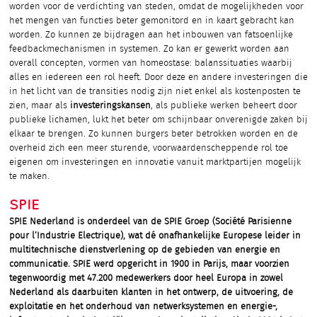
worden voor de verdichting van steden, omdat de mogelijkheden voor
het mengen van functies beter gemonitord en in kaart gebracht kan
worden. Zo kunnen ze bijdragen aan het inbouwen van fatsoenlijke
feedbackmechanismen in systemen. Zo kan er gewerkt worden aan
overall concepten, vormen van homeostase: balanssituaties waarbij
alles en iedereen een rol heeft. Door deze en andere investeringen die
in het licht van de transities nodig zijn niet enkel als kostenposten te
zien, maar als
investeringskansen
, als publieke werken beheert door
publieke lichamen, lukt het beter om schijnbaar onverenigde zaken bij
elkaar te brengen. Zo kunnen burgers beter betrokken worden en de
overheid zich een meer sturende, voorwaardenscheppende rol toe
eigenen om investeringen en innovatie vanuit marktpartijen mogelijk
te maken.
SPIE
SPIE Nederland is onderdeel van de SPIE Groep (Société Parisienne
pour l’Industrie Electrique), wat dé onafhankelijke Europese leider in
multitechnische dienstverlening op de gebieden van energie en
communicatie. SPIE werd opgericht in 1900 in Parijs, maar voorzien
tegenwoordig met 47.200 medewerkers door heel Europa in zowel
Nederland als daarbuiten klanten in het ontwerp, de uitvoering, de
exploitatie en het onderhoud van netwerksystemen en energie-,