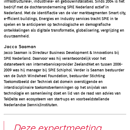
infrastructurele-,
industriële- en gebouwinstallaties. Sinds 2004 is het
bedrijf met de dochteronderneming SPIE Nederland actief in
Nederland. Met de identifiactie van de vier marktsegmenten Smart city,
e-fficient
buildings, Energies en Industry services tracht SPIE in te
spelen en te anticiperen op technologische en demografische
ontwikkelingen als digitale transformatie, globalisering, vergrijzing en
duurzaamheid.
Jacco Saaman
Jacco Saaman is Directeur Business Development & Innovations bij
SPIE Nederland. Daarvoor was hij verantwoordelijk voor het
datanetwerk van internetserviceprovider ZeelandNet en tussen 2006-
2009 was hij manager bij SPIE Schiphol. Verder is Saaman bestuurder
van de Dutch Windwheel Foundation, bestuurder Stichting
Toekomstbeeld der Techniek dat domein overstijgende en
interdisciplinaire toekomstverkenningen op het snijvlak van
technologie en samenleving doet en lid van de raad van advies van
TekDelta een ecosysteem van start-ups en voorbeeldstellende
Nederlandse (kennis)instituten.
Deze expertmeeting