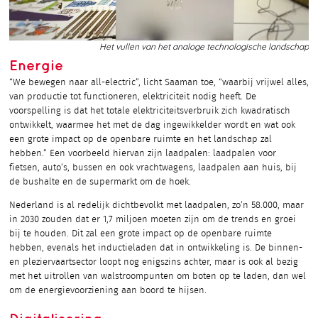
Het vullen van het analoge technologische landschap
Energie
“We bewegen naar all-electric”, licht Saaman toe, “waarbij vrijwel alles,
van productie tot functioneren, elektriciteit nodig heeft. De
voorspelling is dat het totale elektriciteitsverbruik zich kwadratisch
ontwikkelt, waarmee het met de dag ingewikkelder wordt en wat ook
een grote impact op de openbare ruimte en het landschap zal
hebben.” Een voorbeeld hiervan zijn laadpalen: laadpalen voor
fietsen, auto’s, bussen en ook vrachtwagens, laadpalen aan huis, bij
de bushalte en de supermarkt om de hoek.
Nederland is al redelijk dichtbevolkt met laadpalen, zo’n 58.000, maar
in 2030 zouden dat er 1,7 miljoen moeten zijn om de trends en groei
bij te houden. Dit zal een grote impact op de openbare ruimte
hebben, evenals het inductieladen dat in ontwikkeling is. De binnen-
en pleziervaartsector loopt nog enigszins achter, maar is ook al bezig
met het uitrollen van walstroompunten om boten op te laden, dan wel
om de energievoorziening aan boord te hijsen.