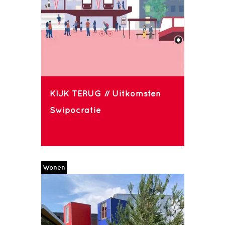
KIJK TERUG // Uitkomsten
Swipocratie
Wonen