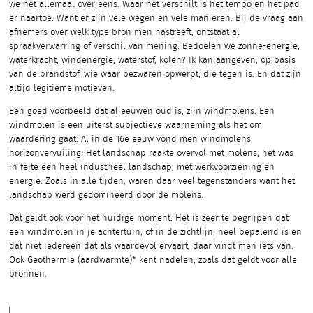
we het allemaal over eens. Waar het verschilt is het tempo en het pad
er naartoe. Want er zijn vele wegen en vele manieren. Bij de vraag aan
afnemers over welk type bron men nastreeft, ontstaat al
spraakverwarring of verschil van mening. Bedoelen we zonne-energie,
waterkracht, windenergie, waterstof, kolen? Ik kan aangeven, op basis
van de brandstof, wie waar bezwaren opwerpt, die tegen is. En dat zijn
altijd legitieme motieven.
Een goed voorbeeld dat al eeuwen oud is, zijn windmolens. Een
windmolen is een uiterst subjectieve waarneming als het om
waardering gaat. Al in de 16e eeuw vond men windmolens
horizonvervuiling. Het landschap raakte overvol met molens, het was
in feite een heel industrieel landschap, met werkvoorziening en
energie. Zoals in alle tijden, waren daar veel tegenstanders want het
landschap werd gedomineerd door de molens.
Dat geldt ook voor het huidige moment. Het is zeer te begrijpen dat
een windmolen in je achtertuin, of in de zichtlijn, heel bepalend is en
dat niet iedereen dat als waardevol ervaart; daar vindt men iets van.
Ook Geothermie (aardwarmte)* kent nadelen, zoals dat geldt voor alle
bronnen.