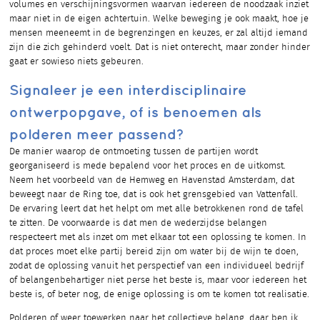
volumes en verschijningsvormen waarvan iedereen de noodzaak inziet
maar niet in de eigen achtertuin. Welke beweging je ook maakt, hoe je
mensen meeneemt in de begrenzingen en keuzes, er zal altijd iemand
zijn die zich gehinderd voelt. Dat is niet onterecht, maar zonder hinder
gaat er sowieso niets gebeuren.
Signaleer je een interdisciplinaire
ontwerpopgave, of is benoemen als
polderen meer passend?
De manier waarop de ontmoeting tussen de partijen wordt
georganiseerd is mede bepalend voor het proces en de uitkomst.
Neem het voorbeeld van de Hemweg en Havenstad Amsterdam, dat
beweegt naar de Ring toe, dat is ook het grensgebied van Vattenfall.
De ervaring leert dat het helpt om met alle betrokkenen rond de tafel
te zitten. De voorwaarde is dat men de wederzijdse belangen
respecteert met als inzet om met elkaar tot een oplossing te komen. In
dat proces moet elke partij bereid zijn om water bij de wijn te doen,
zodat de oplossing vanuit het perspectief van een individueel bedrijf
of belangenbehartiger niet perse het beste is, maar voor iedereen het
beste is, of beter nog, de enige oplossing is om te komen tot realisatie.
Polderen of weer toewerken naar het collectieve belang, daar ben ik