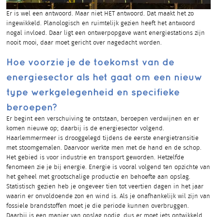
Er is wel een antwoord. Maar niet HET antwoord. Dat maakt het zo
ingewikkeld. Planologisch en ruimtelijk gezien heeft het antwoord
nogal invloed. Daar ligt een ontwerpopgave want energiestations zijn
nooit mooi, daar moet gericht over nagedacht worden.
Hoe voorzie je de toekomst van de
energiesector als het gaat om een nieuw
type werkgelegenheid en specifieke
beroepen?
Er begint een verschuiving te ontstaan, beroepen verdwijnen en er
komen nieuwe op; daarbij is de energiesector volgend.
Haarlemmermeer is drooggelegd tijdens de eerste energietransitie
met stoomgemalen. Daarvoor werkte men met de hand en de schop.
Het gebied is voor industrie en transport geworden. Hetzelfde
fenomeen zie je bij energie. Energie is vooral volgend ten opzichte van
het geheel met grootschalige productie en behoefte aan opslag.
Statistisch gezien heb je ongeveer tien tot veertien dagen in het jaar
waarin er onvoldoende zon en wind is. Als je onafhankelijk wil zijn van
fossiele brandstoffen moet je die periode kunnen overbruggen.
Daarbij is een manier van opslag nodig, dus er moet iets ontwikkeld