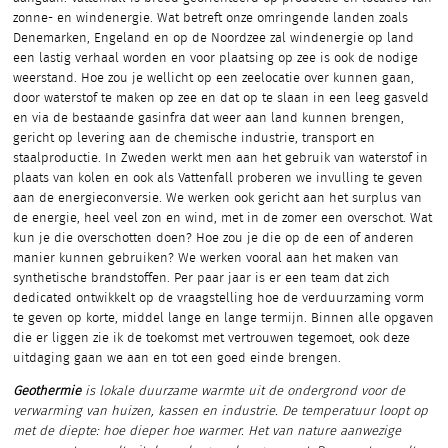
zonne- en windenergie. Wat betreft onze omringende landen zoals
Denemarken, Engeland en op de Noordzee zal windenergie op land
een lastig verhaal worden en voor plaatsing op zee is ook de nodige
weerstand. Hoe zou je wellicht op een zeelocatie over kunnen gaan,
door waterstof te maken op zee en dat op te slaan in een leeg gasveld
en via de bestaande gasinfra dat weer aan land kunnen brengen,
gericht op levering aan de chemische industrie, transport en
staalproductie. In Zweden werkt men aan het gebruik van waterstof in
plaats van kolen en ook als Vattenfall proberen we invulling te geven
aan de energieconversie. We werken ook gericht aan het surplus van
de energie, heel veel zon en wind, met in de zomer een overschot. Wat
kun je die overschotten doen? Hoe zou je die op de een of anderen
manier kunnen gebruiken? We werken vooral aan het maken van
synthetische brandstoffen. Per paar jaar is er een team dat zich
dedicated ontwikkelt op de vraagstelling hoe de verduurzaming vorm
te geven op korte, middel lange en lange termijn. Binnen alle opgaven
die er liggen zie ik de toekomst met vertrouwen tegemoet, ook deze
uitdaging gaan we aan en tot een goed einde brengen.
Geothermie
is lokale duurzame warmte uit de ondergrond voor de
verwarming van huizen, kassen en industrie. De temperatuur loopt op
met de diepte: hoe dieper hoe warmer. Het van nature aanwezige