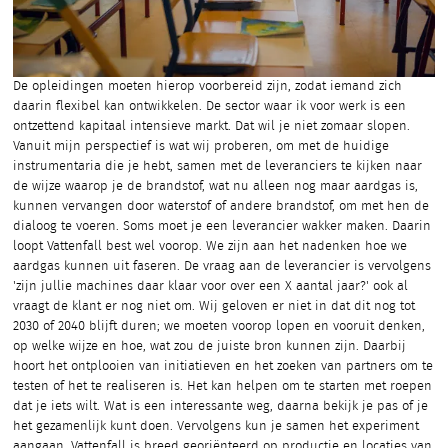
De opleidingen moeten hierop voorbereid zijn, zodat iemand zich
daarin flexibel kan ontwikkelen. De sector waar ik voor werk is een
ontzettend kapitaal intensieve markt. Dat wil je niet zomaar slopen.
Vanuit mijn perspectief is wat wij proberen, om met de huidige
instrumentaria die je hebt, samen met de leveranciers te kijken naar
de wijze waarop je de brandstof, wat nu alleen nog maar aardgas is,
kunnen vervangen door waterstof of andere brandstof, om met hen de
dialoog te voeren. Soms moet je een leverancier wakker maken. Daarin
loopt Vattenfall best wel voorop. We zijn aan het nadenken hoe we
aardgas kunnen uit faseren. De vraag aan de leverancier is vervolgens
'zijn jullie machines daar klaar voor over een X aantal jaar?' ook al
vraagt de klant er nog niet om. Wij geloven er niet in dat dit nog tot
2030 of 2040 blijft duren; we moeten voorop lopen en vooruit denken,
op welke wijze en hoe, wat zou de juiste bron kunnen zijn. Daarbij
hoort het ontplooien van initiatieven en het zoeken van partners om te
testen of het te realiseren is. Het kan helpen om te starten met roepen
dat je iets wilt. Wat is een interessante weg, daarna bekijk je pas of je
het gezamenlijk kunt doen. Vervolgens kun je samen het experiment
aangaan. Vattenfall is breed georiënteerd op productie en locaties van