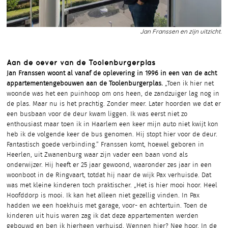
Jan Franssen en zijn uitzicht.
Aan de oever van de Toolenburgerplas
Jan Franssen woont al vanaf de oplevering in 1996 in een van de acht
appartementengebouwen aan de Toolenburgerplas.
„Toen ik hier net
woonde was het een puinhoop om ons heen, de zandzuiger lag nog in
de plas. Maar nu is het prachtig. Zonder meer. Later hoorden we dat er
een busbaan voor de deur kwam liggen. Ik was eerst niet zo
enthousiast maar toen ik in Haarlem een keer mijn auto niet kwijt kon
heb ik de volgende keer de bus genomen. Hij stopt hier voor de deur.
Fantastisch goede verbinding.” Franssen komt, hoewel geboren in
Heerlen, uit Zwanenburg waar zijn vader een baan vond als
onderwijzer. Hij heeft er 25 jaar gewoond, waaronder zes jaar in een
woonboot in de Ringvaart, totdat hij naar de wijk Pax verhuisde. Dat
was met kleine kinderen toch praktischer. „Het is hier mooi hoor. Heel
Hoofddorp is mooi. Ik kan het alleen niet gezellig vinden. In Pax
hadden we een hoekhuis met garage, voor- en achtertuin. Toen de
kinderen uit huis waren zag ik dat deze appartementen werden
gebouwd en ben ik hierheen verhuisd. Wennen hier? Nee hoor. In de