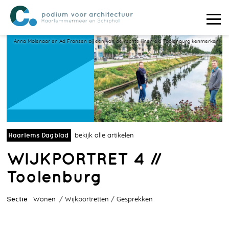
Anna Molenaar en Ad Fransen bij een van de rechte lijnen die Toolenburg kenmerken.
Haarlems Dagblad
bekijk alle artikelen
WIJKPORTRET 4 //
Toolenburg
Sectie
Wonen
Wijkportretten
Gesprekken