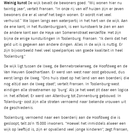
Weinig kunst
De wijk bevalt de bewoners goed. "Wij wonen hier nu
twintig jaar", vertelt Fransen. "In onze rij van elf huizen zijn er zeven
bewoners die er al vanaf het begin wonen. Er wordt niet veel
verhuisd.’’ We lopen langs een waterpartij in het hart van de wijk. Aan
de ene kant, in het Rustenburgpark, is een kunstwerk te zien en aan
de andere kant aan de Haya van Somerenstraat eenzelfde. Het zijn
bijna de enige kunstuitingen in Toolenburg. Fransen: "Ik denk dat het
geld uit is gegeven aan andere dingen. Alles in de wijk is nuttig. Er
zijn bijvoorbeeld heel veel speelparkjes van goede kwaliteit in heel
Toolenburg."
De wijk ligt tussen de IJweg, de Bennebroekerweg, de Hoofdweg en de
Van Heuven Goedhartlaan. Er werd van west naar oost gebouwd, dus
eerst langs de IJweg. "Ons huis staat op het land van een boerderij die
nog altijd aan de IJweg staat", vertelt Fransen. In Toolenburg-west
eindigen alle straatnamen op ’burg’. Als je het weet zit daar een logica
in: het alfabet. Er werd van Altenburg tot Zonnenburg gebouwd. In
Tolenburg- oost zijn alle straten vernoemd naar bekende vrouwen uit
de geschiedenis.
Toolenburg, vernoemd naar een boerderij aan de Hoofdweg die is
gesloopt, telt zo’n 15.000 inwoners. "Hoewel het inmiddels alweer een
wijk op leeftijd is, zijn er opvallend veel jonge kinderen", zegt Fransen,