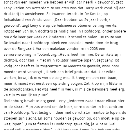
schat van een moeder. We hebben er vijf jaar heerlijk gewoond”, zegt
Leny. Reden om Rotterdam te verlaten was dat Harry werk vond bij een
drukkerij in Amstelveen. Ze kwamen terecht in De Kwakel, op
fietsafstand van Amstelveen. „Daar hebben we 24 jaar heerlijk
gewoond”, zegt Leny die op de Aalsmeerse bloemenveiling werkte.
Totdat een van hun dochters ze nodig had in Hoofddorp, onder andere
om drie keer per week de kinderen uit school te halen. De route van
De Kwakel naar Hoofddorp bleek een obstakel, mede door de brug
over de Ringvaart. Via een makelaar vonden ze in 2008 een
seniorenwoning in Toolenburg. „Het is heel fijn hier. De winkels zijn
dichtbij, daar kan ik met mijn rollator naartoe lopen”, zegt Leny. Tot
vorig jaar heeft ze in zorgcentrum De Meerstede gewerkt, waar haar
moeder werd verzorgd. „Ik heb een brief gestuurd dat ik er wilde
werken, terwijl ik niks van de zorg wist. Ik kreeg meteen een baan,
maar ik moest wel eerst een opleiding volgen. Zat ik op mijn 53ste in
de schoolbanken. Het was heel fijn werk, ik mis de bewoners heel erg.
Ze zijn zo eerlijk en puur.”
Toolenburg bevalt ze erg goed. Leny: „Iedereen zwaait naar elkaar hier
in de straat. Mijn zus woont om de hoek, onze dochter in het centrum
van Hoofddorp. Wel lastig om daar met de rollator naartoe te lopen, de
stoepen zijn slecht. En soms houden ze gewoon op, dan moet je op de
weg lopen.” „Om te fietsen is Hoofddorp geweldig, je kunt vrijwel