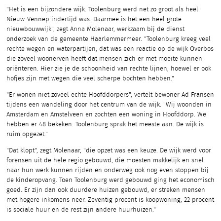
"Het is een bijzondere wijk. Toolenburg werd net zo groot als heel
Nieuw-Vennep indertijd was. Daarmee is het een heel grote
nieuwbouwwijk", zegt Anna Molenaar, werkzaam bij de dienst
onderzoek van de gemeente Haarlemmermeer. "Toolenburg kreeg veel
rechte wegen en waterpartijen, dat was een reactie op de wijk Overbos
die zoveel woonerven heeft dat mensen zich er met moeite kunnen
oriënteren. Hier zie je de schoonheid van rechte lijnen, hoewel er ook
hofjes zijn met wegen die veel scherpe bochten hebben."
"Er wonen niet zoveel echte Hoofddorpers", vertelt bewoner Ad Fransen
tijdens een wandeling door het centrum van de wijk. "Wij woonden in
Amsterdam en Amstelveen en zochten een woning in Hoofddorp. We
hebben er 48 bekeken. Toolenburg sprak het meeste aan. De wijk is
ruim opgezet."
"Dat klopt", zegt Molenaar, "die opzet was een keuze. De wijk werd voor
forensen uit de hele regio gebouwd, die moesten makkelijk en snel
naar hun werk kunnen rijden en onderweg ook nog even stoppen bij
de kinderopvang. Toen Toolenburg werd gebouwd ging het economisch
goed. Er zijn dan ook duurdere huizen gebouwd, er streken mensen
met hogere inkomens neer. Zeventig procent is koopwoning, 22 procent
is sociale huur en de rest zijn andere huurhuizen."