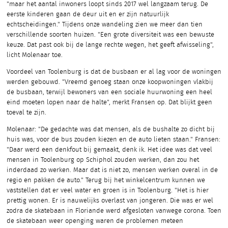
"maar het aantal inwoners loopt sinds 2017 wel langzaam terug. De
eerste kinderen gaan de deur uit en er zijn natuurlijk
echtscheidingen." Tijdens onze wandeling zien we meer dan tien
verschillende soorten huizen. "Een grote diversiteit was een bewuste
keuze. Dat past ook bij de lange rechte wegen, het geeft afwisseling",
licht Molenaar toe.
Voordeel van Toolenburg is dat de busbaan er al lag voor de woningen
werden gebouwd. "Vreemd genoeg staan onze koopwoningen vlakbij
de busbaan, terwijl bewoners van een sociale huurwoning een heel
eind moeten lopen naar de halte", merkt Fransen op. Dat blijkt geen
toeval te zijn.
Molenaar: "De gedachte was dat mensen, als de bushalte zo dicht bij
huis was, voor de bus zouden kiezen en de auto lieten staan." Fransen:
"Daar werd een denkfout bij gemaakt, denk ik. Het idee was dat veel
mensen in Toolenburg op Schiphol zouden werken, dan zou het
inderdaad zo werken. Maar dat is niet zo, mensen werken overal in de
regio en pakken de auto." Terug bij het winkelcentrum kunnen we
vaststellen dat er veel water en groen is in Toolenburg. "Het is hier
prettig wonen. Er is nauwelijks overlast van jongeren. Die was er wel
zodra de skatebaan in Floriande werd afgesloten vanwege corona. Toen
de skatebaan weer openging waren de problemen meteen