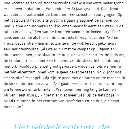
jaar kochten ze een vrijstaande woning met 450 vierkante meter grond
er omheen in dat dorp. „We hebben er 33 jaar gewoond. Daar kenden
we iedereen, ook omdat de kinderen naar school en sport gingen. Op
het laatst werd het huis te groot. We gaan graag met de camper op
pad. Als we dan na weken thuiskwamen moest ik eerst een week in de
tuin aan de slag.” Een van de kinderen woonde in Toolenburg. ’Geef
eens een seintje als hier in de buurt iets te koop is’, zeiden Aad en
Truus. Dat seintje kwam en zo zijn ze in de wijk terecht gekomen, in
een seniorenwoning. „Als we er nu met de camper op uitgaan en
thuiskomen, ben je zo klaar in de tuin. Het winkelcentrum, de huisarts,
de tandarts, alles is hier aan het eind van de straat. Je hoeft de wijk
niet uit.” Hoofddorp is wel groot geworden, vinden ze. „Als we hier in
het winkelcentrum lopen kom je geen bekende tegen. Na 25 jaar nog
steeds niet.” Maar gelukkig zijn ze goed met de buren en de mensen in
de straat, die kennen ze wel. Aad gaat naar het wijkcentrum verderop
om te kaarten en te biljarten. „We hopen hier nog lang te kunnen
blijven”, zegt Truus, „ik hoef hier niet meer weg. Op de fiets zit je in
twintig minuten in het centrum van Hoofddorp en de bus, die stopt
hierachter.”
Het winkelcentrum, de