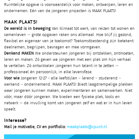
Ruimtelijke opgave is voorwaardelijk voor maken, ontwerpen, leren en
ondernemen. Eén van de jongeren projecten is MAAK PLAATS!
MAAK PLAATS!
De wereld is in beweging
Van klimaat tot werk, van reizen tot wonen en
samenleven — grote opgaven raken ons allemaal. Hoe blijf jij gezond,
flexibel en eigenaar van je toekomst? Toekomstbestendig zijn betekent:
deelnemen, begrijpen, bevragen en mee vormgeven.
Denkend MAKEN
We ondersteunen jongeren bij ontdekken, ontmoeten,
leren en maken. Zó geven we jongeren met een plek om hún verhaal
te vertellen. Zó ontwikkelen jongeren hun talent in te zetten —
professioneel én persoonlijk, in elke levensfase.
Voor wie
Jongeren 12-27 - alle leefstijlen – lerend – studerend –
werkend – ondernemend. MAAK PLAATS! Biedt laagdrempelige plekken
waar jongeren kunnen maken, experimenteren en samenwerken. Niet
vóór, maar dóór jongeren. We bieden een fysieke plek, tools en
netwerk — de invulling komt van jongeren zelf en wat er in hun leven
speelt.
Interesse?
Mail je motivatie, CV en portfiolio:
maakplaats@cpunt.nl