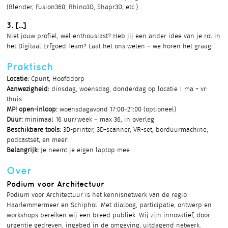
(Blender, Fusion360, Rhino3D, Shapr3D, etc.)
3. [...]
Niet jouw profiel, wel enthousiast? Heb jij een ander idee van je rol in
het Digitaal Erfgoed Team? Laat het ons weten – we horen het graag!
Praktisch
Locatie:
Cpunt, Hoofddorp
Aanwezigheid:
dinsdag, woensdag, donderdag op locatie | ma + vr:
thuis
MP! open-inloop:
woensdagavond 17:00–21:00 (optioneel)
Duur:
minimaal 16 uur/week – max 36, in overleg
Beschikbare tools:
3D-printer, 3D-scanner, VR-set, borduurmachine,
podcastset, en meer!
Belangrijk:
Je neemt je eigen laptop mee
Over
Podium voor Architectuur
Podium voor Architectuur is het kennisnetwerk van de regio
Haarlemmermeer en Schiphol. Met dialoog, participatie, ontwerp en
workshops bereiken wij een breed publiek. Wij zijn innovatief, door
urgentie gedreven, ingebed in de omgeving, uitdagend netwerk.