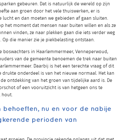
dsparken gebeuren. Dat is natuurlijk de wereld op zijn
te aan groen door het vele thuiswerken, er is
e lucht en dan moeten we gebieden af gaan sluiten.
t op het moment dat mensen naar buiten willen en als ze
unnen vinden, ze naar plekken gaan die iets verder weg
. Op die manier zie je piekbelasting ontstaan.
onze boswachters in Haarlemmermeer, Venneperwoud,
houders van de gemeente benoemen de trek naar buiten
rlemmermeer. Daarbij is het een terechte vraag of dit
die drukte onderdeel is van het nieuwe normaal. Het kan
de ontdekking van het groen van tijdelijke aard is. De
orschot of een vooruitzicht is van hetgeen ons te
l hout.
 behoeften, nu en voor de nabije
gkerende perioden van
aat groeien. De provincie rekende onlangs uit dat met