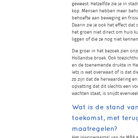
geweest. Hetzelfde zie je in sta
kop. Mensen hebben meer behoef
behoefte aan beweging en friss
Daarin zie je ook het effect da
het groen niet direct om huis k
liggen of die ze nog niet kennen
Die groei in het bezoek zien 
Hollandse broek. Ook toezicht
en de toenemende drukte in Haa
iets is wat overwaait of is dat 
zo zijn dat de herwaardering en 
opvatting dat dit slechts een vo
wachten staat, is snijdt evenvee
Wat is de stand van
toekomst, met teru
maatregelen?
Het inwoneraantal van de MRA g