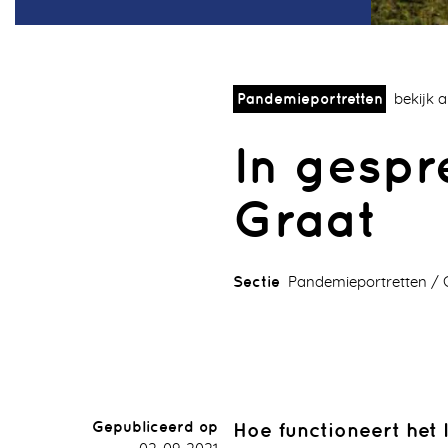
Pandemieportretten
bekijk 
In gespr
Graat
Sectie
Pandemieportretten
Gepubliceerd op
Hoe functioneert het 