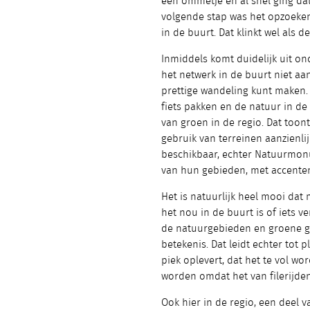
een ommetje en al snel ging dat
volgende stap was het opzoeke
in de buurt. Dat klinkt wel als 
Inmiddels komt duidelijk uit o
het netwerk in de buurt niet aant
prettige wandeling kunt maken.
fiets pakken en de natuur in de
van groen in de regio. Dat too
gebruik van terreinen aanzienlij
beschikbaar, echter Natuurmonu
van hun gebieden, met accenten
Het is natuurlijk heel mooi da
het nou in de buurt is of iets 
de natuurgebieden en groene g
betekenis. Dat leidt echter tot
piek oplevert, dat het te vol w
worden omdat het van filerijden
Ook hier in de regio, een deel 