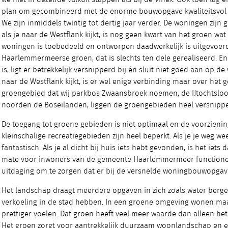
plan om gecombineerd met de enorme bouwopgave kwaliteitsvol g
We zijn inmiddels twintig tot dertig jaar verder. De woningen zij
als je naar de Westflank kijkt, is nog geen kwart van het groen wat i
woningen is toebedeeld en ontworpen daadwerkelijk is uitgevoerd
Haarlemmermeerse groen, dat is slechts ten dele gerealiseerd. En
is, ligt er betrekkelijk versnipperd bij én sluit niet goed aan op d
naar de Westflank kijkt, is er wel enige verbinding maar over het 
groengebied dat wij parkbos Zwaansbroek noemen, de IJtochtsloot
noorden de Boseilanden, liggen de groengebieden heel versnippe
De toegang tot groene gebieden is niet optimaal en de voorzienin
kleinschalige recreatiegebieden zijn heel beperkt. Als je je weg wee
fantastisch. Als je al dicht bij huis iets hebt gevonden, is het iets 
mate voor inwoners van de gemeente Haarlemmermeer functioneer
uitdaging om te zorgen dat er bij de versnelde woningbouwopgav
Het landschap draagt meerdere opgaven in zich zoals water ber
verkoeling in de stad hebben. In een groene omgeving wonen ma
prettiger voelen. Dat groen heeft veel meer waarde dan alleen het
Het groen zorgt voor aantrekkelijk duurzaam woonlandschap en e