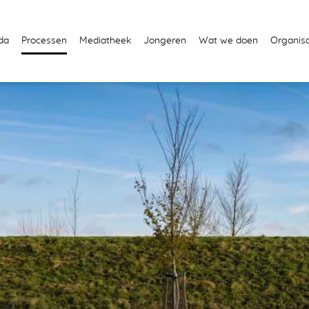
da
Processen
Mediatheek
Jongeren
Wat we doen
Organisa