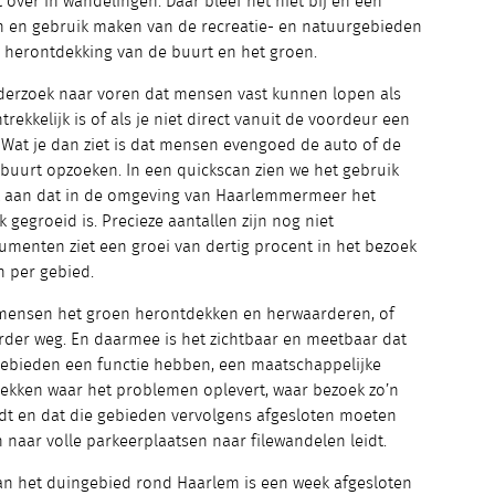
 over in wandelingen. Daar bleef het niet bij en een
n en gebruik maken van de recreatie- en natuurgebieden
de herontdekking van de buurt en het groen.
nderzoek naar voren dat mensen vast kunnen lopen als
rekkelijk is of als je niet direct vanuit de voordeur een
 Wat je dan ziet is dat mensen evengoed de auto of de
 buurt opzoeken. In een quickscan zien we het gebruik
nt aan dat in de omgeving van Haarlemmermeer het
k gegroeid is. Precieze aantallen zijn nog niet
menten ziet een groei van dertig procent in het bezoek
 per gebied.
t mensen het groen herontdekken en herwaarderen, of
verder weg. En daarmee is het zichtbaar en meetbaar dat
ebieden een functie hebben, een maatschappelijke
 plekken waar het problemen oplevert, waar bezoek zo’n
ordt en dat die gebieden vervolgens afgesloten moeten
 naar volle parkeerplaatsen naar filewandelen leidt.
van het duingebied rond Haarlem is een week afgesloten