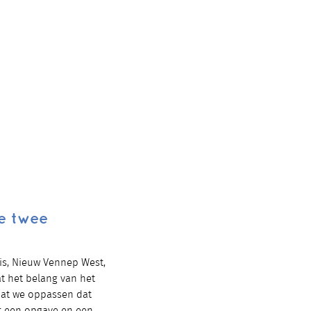
de twee
is, Nieuw Vennep West,
t het belang van het
dat we oppassen dat
 er een opgave en een