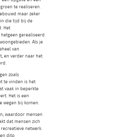
roen te realiseren.
n gebouwd maar zeker
n die tijd bij de
. Het
 hetgeen gerealiseerd
e woongebieden. Als je
geheel van
, en verder naar het
rd.
gen zoals
t te vinden is het
dat vaak in beperkte
t. Het is een
e wegen bij komen.
gen, waardoor mensen
akt dat mensen zich
 recreatieve netwerk.
en dito