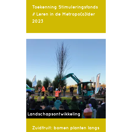
Toekenning Stimuleringsfonds
// Leren in de Metropo(o)lder
2023
Landschapsontwikkeling
Zuidfruit: bomen planten langs