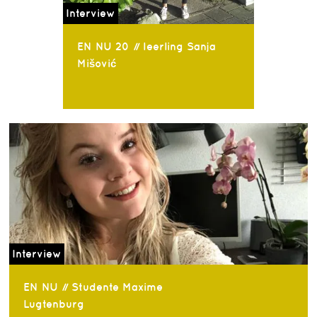
Interview
EN NU 20 // leerling Sanja
Mišović
Interview
EN NU // Studente Maxime
Lugtenburg