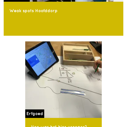
Weak spots Hoofddorp
Erfgoed
Hoe was het hier vroeger?