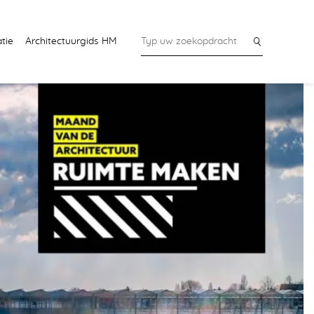
tie
Architectuurgids HM