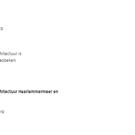
rp
itectuur is
bezoeken.
chitectuur Haarlemmermeer en
rp