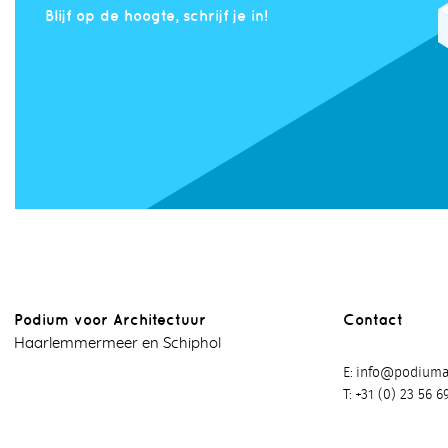
Blijf op de hoogte, schrijf je in!
Podium voor Architectuur
Contact
Haarlemmermeer en Schiphol
E
info@podiumar
T
+31 (0) 23 56 6