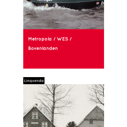
Metropola / WES /
Bovenlanden
Linquenda