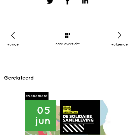
vorige
naar overzicht
volgende
Gerelateerd
evenement
05
jun