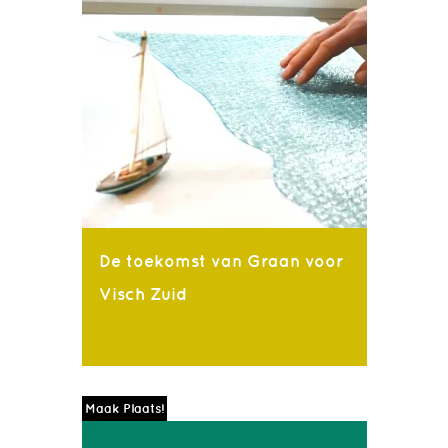
De toekomst van Graan voor
Visch Zuid
Maak Plaats!