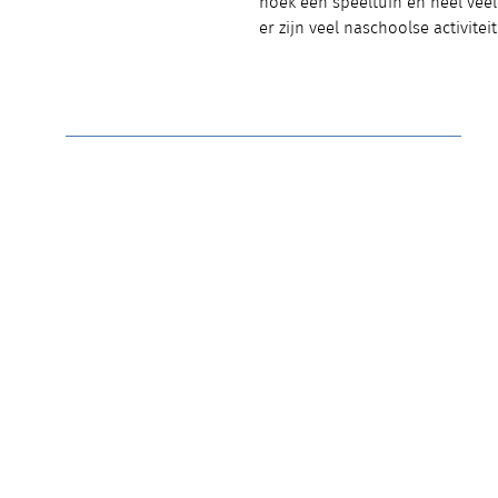
hoek een speeltuin en heel veel
er zijn veel naschoolse activiteit