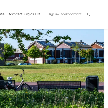
tie
Architectuurgids HM