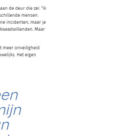
an de deur die zei: "ik
rschillende mensen.
ine incidenten, maar je
r kwaadwillenden. Maar
t meer onveiligheid
welijks. Het eigen
een
mijn
an