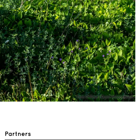
Foto G-Rave | Dylan Hoogeboom
Partners