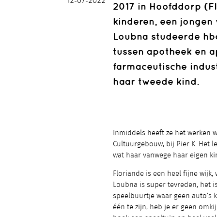
12-07-2022
2017 in Hoofddorp (F
kinderen, een jongen 
Loubna studeerde hbo
tussen apotheek en ap
farmaceutische indus
haar tweede kind.
Inmiddels heeft ze het werken w
Cultuurgebouw, bij Pier K. Het l
wat haar vanwege haar eigen kin
Floriande is een heel fijne wijk,
Loubna is super tevreden, het i
speelbuurtje waar geen auto’s k
één te zijn, heb je er geen omki