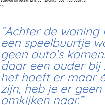
 scholen bij elkaar. Er is een zwemschool in de buurt en
en.
“Achter de woning l
een speelbuurtje w
geen auto’s komen.
daar een ouder bij z
het hoeft er maar 
zijn, heb je er geen
omkijken naar.”