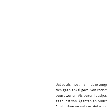
Dat ze als moslima in deze omge
zich geen enkel geval van raci
buurt wonen. Als buren feestjes 
geen last van. Agenten en buurt
Amsterdam overal zag. Het is moo