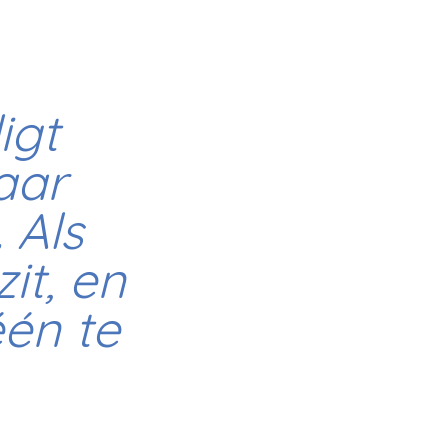
igt
aar
 Als
it, en
één te