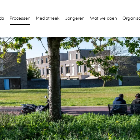
da
Processen
Mediatheek
Jongeren
Wat we doen
Organisa