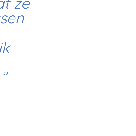
at ze
ssen
jk
”