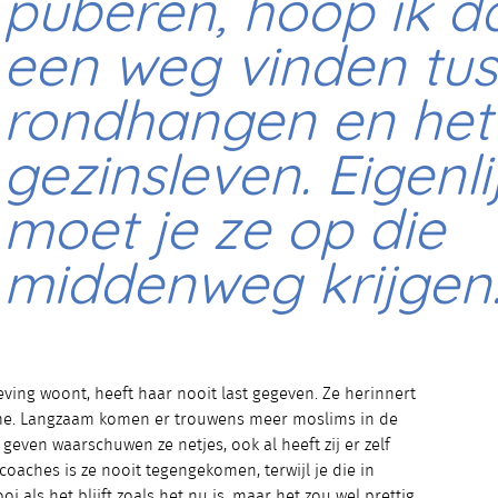
puberen, hoop ik d
een weg vinden tu
rondhangen en het
gezinsleven. Eigenli
moet je ze op die
middenweg krijgen.
ving woont, heeft haar nooit last gegeven. Ze herinnert
sme. Langzaam komen er trouwens meer moslims in de
geven waarschuwen ze netjes, ook al heeft zij er zelf
coaches is ze nooit tegengekomen, terwijl je die in
i als het blijft zoals het nu is, maar het zou wel prettig