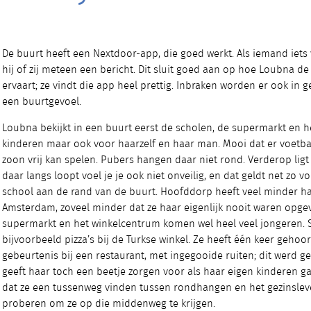
De buurt heeft een Nextdoor-app, die goed werkt. Als iemand iets v
hij of zij meteen een bericht. Dit sluit goed aan op hoe Loubna de 
ervaart; ze vindt die app heel prettig. Inbraken worden er ook in ge
een buurtgevoel.
Loubna bekijkt in een buurt eerst de scholen, de supermarkt en h
kinderen maar ook voor haarzelf en haar man. Mooi dat er voetba
zoon vrij kan spelen. Pubers hangen daar niet rond. Verderop ligt 
daar langs loopt voel je je ook niet onveilig, en dat geldt net zo 
school aan de rand van de buurt. Hoofddorp heeft veel minder 
Amsterdam, zoveel minder dat ze haar eigenlijk nooit waren opgeva
supermarkt en het winkelcentrum komen wel heel veel jongeren. 
bijvoorbeeld pizza’s bij de Turkse winkel. Ze heeft één keer geho
gebeurtenis bij een restaurant, met ingegooide ruiten; dit werd ge
geeft haar toch een beetje zorgen voor als haar eigen kinderen g
dat ze een tussenweg vinden tussen rondhangen en het gezinsleve
proberen om ze op die middenweg te krijgen.