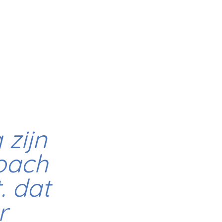
 zijn
coach
. dat
r