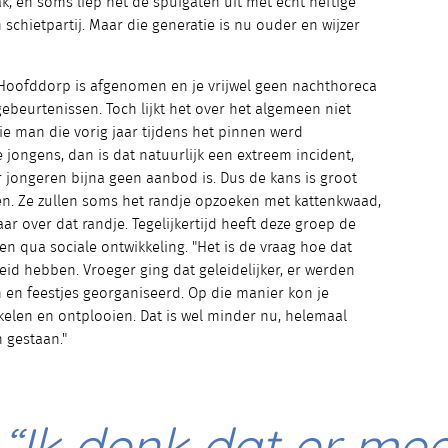
k, en soms liep het de spuigaten uit met echt heftige
n schietpartij. Maar die generatie is nu ouder en wijzer
Hoofddorp is afgenomen en je vrijwel geen nachthoreca
gebeurtenissen. Toch lijkt het over het algemeen niet
die man die vorig jaar tijdens het pinnen werd
 jongens, dan is dat natuurlijk een extreem incident,
r jongeren bijna geen aanbod is. Dus de kans is groot
en. Ze zullen soms het randje opzoeken met kattenkwaad,
ar over dat randje. Tegelijkertijd heeft deze groep de
en qua sociale ontwikkeling. "Het is de vraag hoe dat
jheid hebben. Vroeger ging dat geleidelijker, er werden
ten en feestjes georganiseerd. Op die manier kon je
kelen en ontplooien. Dat is wel minder nu, helemaal
 gestaan."