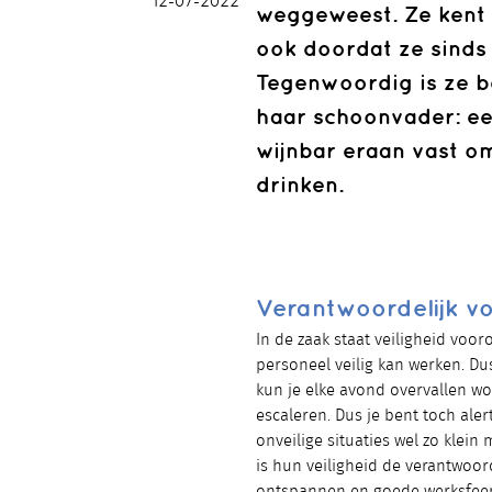
12-07-2022
weggeweest. Ze kent 
ook doordat ze sinds 
Tegenwoordig is ze be
haar schoonvader: een
wijnbar eraan vast om
drinken.
Verantwoordelijk vo
In de zaak staat veiligheid vooro
personeel veilig kan werken. Du
kun je elke avond overvallen w
escaleren. Dus je bent toch aler
onveilige situaties wel zo klei
is hun veiligheid de verantwoor
ontspannen en goede werksfeer