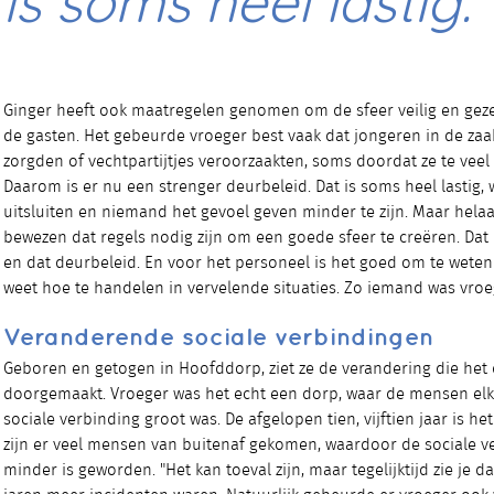
is soms heel lastig.”
Ginger heeft ook maatregelen genomen om de sfeer veilig en geze
de gasten. Het gebeurde vroeger best vaak dat jongeren in de zaak 
zorgden of vechtpartijtjes veroorzaakten, soms doordat ze te vee
Daarom is er nu een strenger deurbeleid. Dat is soms heel lastig, 
uitsluiten en niemand het gevoel geven minder te zijn. Maar helaa
bewezen dat regels nodig zijn om een goede sfeer te creëren. Dat
en dat deurbeleid. En voor het personeel is het goed om te weten
weet hoe te handelen in vervelende situaties. Zo iemand was vroe
Veranderende sociale verbindingen
Geboren en getogen in Hoofddorp, ziet ze de verandering die het
doorgemaakt. Vroeger was het echt een dorp, waar de mensen elk
sociale verbinding groot was. De afgelopen tien, vijftien jaar is h
zijn er veel mensen van buitenaf gekomen, waardoor de sociale 
minder is geworden. "Het kan toeval zijn, maar tegelijktijd zie je d