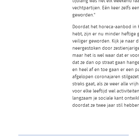
tijdlang was het elk weekend raa
vechtpartijen. Eén keer zelfs ee
geworden."
Doordat het horeca-aanbod in 
hebt, zijn er nu minder heftige 
veiliger geworden. Kijk je naar 
neergestoken door zestienjarige
maar het is wel waar dat er voo
dat ze dan op straat gaan hang
en heel af en toe gaan er een pa
afgelopen coronajaren stilgezet
straks gaat, als ze weer alle vri
voor elke leeftijd wel activitei
langzaam je sociale kant ontwik
doordat ze twee jaar stil hebben