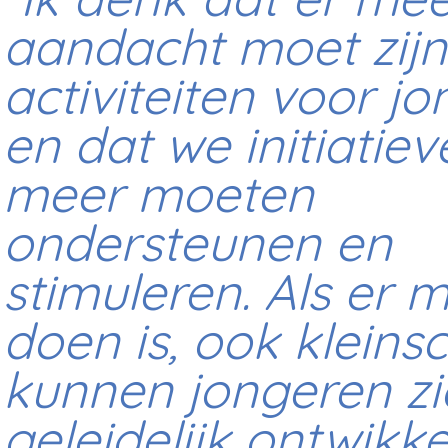
“Ik denk dat er me
aandacht moet zijn
activiteiten voor j
en dat we initiatiev
meer moeten
ondersteunen en
stimuleren. Als er 
doen is, ook kleinsc
kunnen jongeren zi
geleidelijk ontwikke