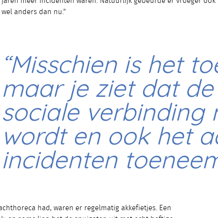
jaren meer incidenten waren. Natuurlijk gebeurde er vroeger ook 
wel anders dan nu."
“Misschien is het toe
maar je ziet dat de
sociale verbinding
wordt en ook het a
incidenten toeneem
chthoreca had, waren er regelmatig akkefietjes. Een