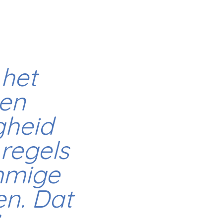
 het
 en
igheid
 regels
mmige
en. Dat