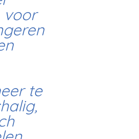
er
 voor
ongeren
en
meer te
halig,
ch
len.