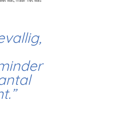
wel wat, maar het was
vallig,
 minder
antal
t.”