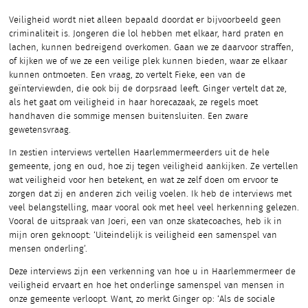
Veiligheid wordt niet alleen bepaald doordat er bijvoorbeeld geen
criminaliteit is. Jongeren die lol hebben met elkaar, hard praten en
lachen, kunnen bedreigend overkomen. Gaan we ze daarvoor straffen,
of kijken we of we ze een veilige plek kunnen bieden, waar ze elkaar
kunnen ontmoeten. Een vraag, zo vertelt Fieke, een van de
geïnterviewden, die ook bij de dorpsraad leeft. Ginger vertelt dat ze,
als het gaat om veiligheid in haar horecazaak, ze regels moet
handhaven die sommige mensen buitensluiten. Een zware
gewetensvraag.
In zestien interviews vertellen Haarlemmermeerders uit de hele
gemeente, jong en oud, hoe zij tegen veiligheid aankijken. Ze vertellen
wat veiligheid voor hen betekent, en wat ze zelf doen om ervoor te
zorgen dat zij en anderen zich veilig voelen. Ik heb de interviews met
veel belangstelling, maar vooral ook met heel veel herkenning gelezen.
Vooral de uitspraak van Joeri, een van onze skatecoaches, heb ik in
mijn oren geknoopt: ‘Uiteindelijk is veiligheid een samenspel van
mensen onderling’.
Deze interviews zijn een verkenning van hoe u in Haarlemmermeer de
veiligheid ervaart en hoe het onderlinge samenspel van mensen in
onze gemeente verloopt. Want, zo merkt Ginger op: ‘Als de sociale