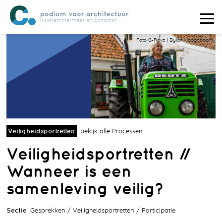
Foto G-Rave | Dylan Hoogeboom
Veiligheidsportretten
bekijk alle Processen
Veiligheidsportretten //
Wanneer is een
samenleving veilig?
Sectie
Gesprekken
Veiligheidsportretten
Participatie