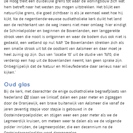
De Hoog trekt een duidelijke grens tot waar de woningbouw zich wat
hem betreft naar het westen zou mogen uitstrekken. Het blijkt een
natuurlijke grens, die goed zichtbaar is als je eenmaal weet hoe hij
kijkt. Na de negentiende-eeuwse oudkatholieke kerk duikt het land
aan de rechterkant van de weg ineens niet meer omlaag: hier eindigt
de Schinkelpolder en beginnen de Bovenlanden, een langgerekte
strook veen die nooit is ontgonnen en waar de bodem dus ook niet is
gedaald, een wetland op nul NAP. ‘De Bovenlanden strekken zich als
een smalle strook uit tot de oostkant van Aalsmeer en daar moet je
heel zuinig op zijn. Dus van ‘locatie 10’ uit de studie van To70, die
verderop een hap uit de Bovenlanden neemt, kan geen sprake zijn.
Onbegrijpelijk dat de Natuur en Milieufederatie daar serieus naar wil
kijken.’
Oud glas
Bij de kerk, met daarachter de enige oudkatholieke begraafplaats van
Nederland
(2)
, slaan we linksaf, dalen een paar meter en zigzaggen
door de Oranjewijk, een brave buitenwijk van Aalsmeer die vanaf de
jaren zeventig stapje voor stapje is gebouwd in de
Oosteinderpoelpolder, en stijgen weer een paar meter als we de
Legmeerdijk kruisen, om meteen weer te dalen als we de volgende
polder inrijden, de Legmeerpolder, die een decennium na de