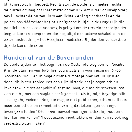
blijkt niet wat hij bedoelt. Rechts stort de polder zich meteen achter
de huizen omlaag naar vier meter onder NAP, dat is de Schinkelpolder,
terwijl achter de huizen links een lichte welving zichtbaar is en de
polder pas dáárachter begint. Dat ‘groene bultje’ is de Hoge Dijk, die
parallel aan de Oosteinderweg is gelegd om de Oosteinderpoelpolder
leeg te kunnen pompen en die nog altijd een actieve schakel is in de
waterhuishouding – het Hoogheemraadschap Rijnlanden versterkt de
dijk de komende jaren.
Handen af van de Bovenlanden
De beide zijden van het begin van de Oosteinderweg vormen ‘locatie
9’ in de plannen van To70, hier zou plaats zijn voor maximaal 6.700
woningen. ‘Bouwen in hoge dichtheid moet je hier natuurlijk niet
doen, dit is een gebied met een rijke historie dat je organisch en
kavelsgewijs moet aanpakken’, zegt De Hoog, die me de schetsen laat
zien die hij met een stagiair heeft gemaakt. Als hij mijn begerige blik
ziet, zegt hij meteen: ‘Nee, die mag je niet publiceren, echt niet. Het is
maar een schets en ik weet uit ervaring dat tekeningen een eigen
leven gaan leiden.’ Oké, maar hoeveel woningen, schat hij, zouden er
hier kunnen komen? ‘Tweeduizend moet lukken, en dan kun je ook nog
veel extra water maken.’