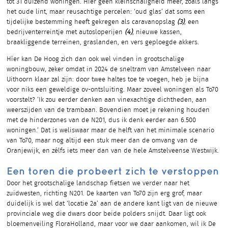
tot 31 duizend woningen. Hier geen kleinschaligheid meer, zoals langs
het oude lint, maar reusachtige percelen: ‘oud glas’ dat soms een
tijdelijke bestemming heeft gekregen als caravanopslag
(3)
, een
bedrijventerreintje met autosloperijen
(4)
, nieuwe kassen,
braakliggende terreinen, graslanden, en vers geploegde akkers.
Híer kan De Hoog zich dan ook wel vinden in grootschalige
woningbouw, zeker omdat in 2024 de sneltram van Amstelveen naar
Uithoorn klaar zal zijn: door twee haltes toe te voegen, heb je bijna
voor niks een geweldige ov-ontsluiting. Maar zoveel woningen als To70
voorstelt? ’Ik zou eerder denken aan vinexachtige dichtheden, aan
weerszijden van de trambaan. Bovendien moet je rekening houden
met de hinderzones van de N201, dus ik denk eerder aan 6.500
woningen.’ Dat is weliswaar maar de helft van het minimale scenario
van To70, maar nog altijd een stuk meer dan de omvang van de
Oranjewijk, en zélfs iets meer dan van de hele Amstelveense Westwijk.
Een toren die probeert zich te verstoppen
Door het grootschalige landschap fietsen we verder naar het
zuidwesten, richting N201. De kaarten van To70 zijn erg grof, maar
duidelijk is wel dat ‘locatie 2a’ aan de andere kant ligt van de nieuwe
provinciale weg die dwars door beide polders snijdt. Daar ligt ook
bloemenveiling FloraHolland, maar voor we daar aankomen, wil ik De