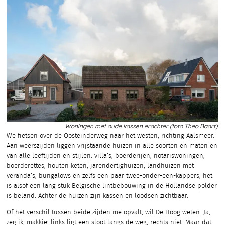
Woningen met oude kassen erachter (foto Theo Baart).
We fietsen over de Oosteinderweg naar het westen, richting Aalsmeer.
Aan weerszijden liggen vrijstaande huizen in alle soorten en maten en
van alle leeftijden en stijlen: villa’s, boerderijen, notariswoningen,
boerderettes, houten keten, jarendertighuizen, landhuizen met
veranda’s, bungalows en zelfs een paar twee-onder-een-kappers, het
is alsof een lang stuk Belgische lintbebouwing in de Hollandse polder
is beland. Achter de huizen zijn kassen en loodsen zichtbaar.
Of het verschil tussen beide zijden me opvalt, wil De Hoog weten. Ja,
zeg ik, makkie: links ligt een sloot langs de weg, rechts niet. Maar dat