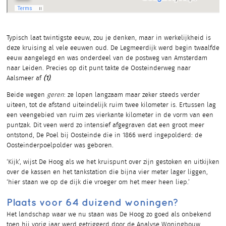
Typisch laat twintigste eeuw, zou je denken, maar in werkelijkheid is
deze kruising al vele eeuwen oud. De Legmeerdijk werd begin twaalfde
eeuw aangelegd en was onderdeel van de postweg van Amsterdam
naar Leiden. Precies op dit punt takte de Oosteinderweg naar
Aalsmeer af
(1)
.
Beide wegen
geren
: ze lopen langzaam maar zeker steeds verder
uiteen, tot de afstand uiteindelijk ruim twee kilometer is. Ertussen lag
een veengebied van ruim zes vierkante kilometer in de vorm van een
puntzak. Dit veen werd zo intensief afgegraven dat een groot meer
ontstond, De Poel bij Oosteinde die in 1866 werd ingepolderd: de
Oosteinderpoelpolder was geboren.
‘Kijk’, wijst De Hoog als we het kruispunt over zijn gestoken en uitkijken
over de kassen en het tankstation die bijna vier meter lager liggen,
‘hier staan we op de dijk die vroeger om het meer heen liep.’
Plaats voor 64 duizend woningen?
Het landschap waar we nu staan was De Hoog zo goed als onbekend
toen hij vorig jaar werd getriggerd door de Analyse Woningbouw