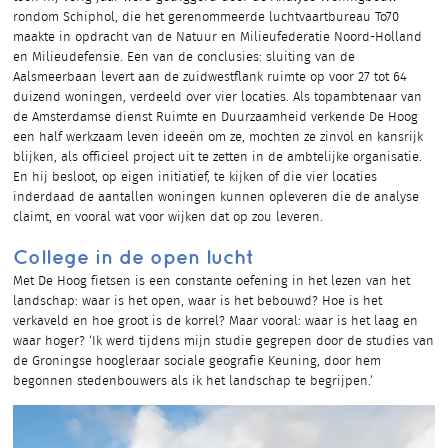
rondom Schiphol, die het gerenommeerde luchtvaartbureau To70
maakte in opdracht van de Natuur en Milieufederatie Noord-Holland
en Milieudefensie. Een van de conclusies: sluiting van de
Aalsmeerbaan levert aan de zuidwestflank ruimte op voor 27 tot 64
duizend woningen, verdeeld over vier locaties. Als topambtenaar van
de Amsterdamse dienst Ruimte en Duurzaamheid verkende De Hoog
een half werkzaam leven ideeën om ze, mochten ze zinvol en kansrijk
blijken, als officieel project uit te zetten in de ambtelijke organisatie.
En hij besloot, op eigen initiatief, te kijken of die vier locaties
inderdaad de aantallen woningen kunnen opleveren die de analyse
claimt, en vooral wat voor wijken dat op zou leveren.
College in de open lucht
Met De Hoog fietsen is een constante oefening in het lezen van het
landschap: waar is het open, waar is het bebouwd? Hoe is het
verkaveld en hoe groot is de korrel? Maar vooral: waar is het laag en
waar hoger? ‘Ik werd tijdens mijn studie gegrepen door de studies van
de Groningse hoogleraar sociale geografie Keuning, door hem
begonnen stedenbouwers als ik het landschap te begrijpen.’