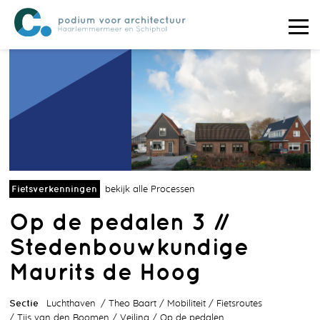
Fietsverkenningen
bekijk alle Processen
Op de pedalen 3 //
Stedenbouwkundige
Maurits de Hoog
Sectie
Luchthaven
Theo Baart
Mobiliteit
Fietsroutes
Tijs van den Boomen
Veiling
Op de pedalen