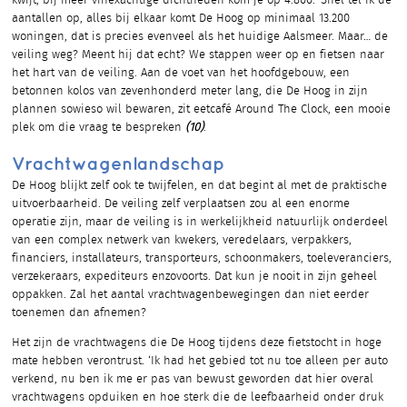
kwijt, bij meer vinexachtige dichtheden kom je op 4.800.’ Snel tel ik de
aantallen op, alles bij elkaar komt De Hoog op minimaal 13.200
woningen, dat is precies evenveel als het huidige Aalsmeer. Maar… de
veiling weg? Meent hij dat echt? We stappen weer op en fietsen naar
het hart van de veiling. Aan de voet van het hoofdgebouw, een
betonnen kolos van zevenhonderd meter lang, die De Hoog in zijn
plannen sowieso wil bewaren, zit eetcafé Around The Clock, een mooie
plek om die vraag te bespreken
(10)
.
Vrachtwagenlandschap
De Hoog blijkt zelf ook te twijfelen, en dat begint al met de praktische
uitvoerbaarheid. De veiling zelf verplaatsen zou al een enorme
operatie zijn, maar de veiling is in werkelijkheid natuurlijk onderdeel
van een complex netwerk van kwekers, veredelaars, verpakkers,
financiers, installateurs, transporteurs, schoonmakers, toeleveranciers,
verzekeraars, expediteurs enzovoorts. Dat kun je nooit in zijn geheel
oppakken. Zal het aantal vrachtwagenbewegingen dan niet eerder
toenemen dan afnemen?
Het zijn de vrachtwagens die De Hoog tijdens deze fietstocht in hoge
mate hebben verontrust. ‘Ik had het gebied tot nu toe alleen per auto
verkend, nu ben ik me er pas van bewust geworden dat hier overal
vrachtwagens opduiken en hoe sterk die de leefbaarheid onder druk