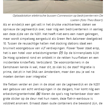
Oplaadstation elektrische bussen Connexxion op bedrijventerrein De
Loeten (foto Theo Baart).
Als er eindelijk een gat valt in het drukke vrachtverkeer, steken we
opnieuw de Legmeerdijk over, naar nóg een bedrijventerrein in aanleg
aan deze zijde van de N201. Het heeft niet eens een naam gekregen,
maar wordt simpelweg aangeduid als Green Park Aalsmeer deelgebied
10. Tussen de reusachtige hallen met docking stations staat een
bruinwit woongebouw van vijf verdiepingen. Flower Tower staat erop,
het is een hotel voor arbeidsmigranten
(7)
. Op de binnenplaats kijkt
De Hoog spiedend rond en ontdekt in de rekken huurfietsen en een
incidentele kinderfiets. Verbijsterd: ‘De wooncontainers in de
Eemshaven kende ik wel, maar dit, zo vlak bij de stad? Migratie is
prima, dat zit in het DNA van Amsterdam, maar dan zou je wel na
moeten denken over integratie.’
We fietsen verder en zien in de oksel van de Legmeerdijk en de N201
een gebouw van acht verdiepingen in de steigers, hier komt nóg een
arbeidsmigrantenhotel
(8)
. Waren de spa’s nog herkenbaar door een
grote sticker op de deur met hun naam, deze flat-in-aanbouw is
volstrekt anoniem. Ernaast staan oude containers die bewoond zijn, de