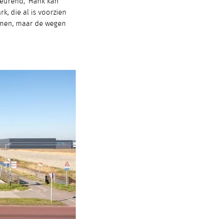
 keurend, ’Hank kan
k, die al is voorzien
omen, maar de wegen