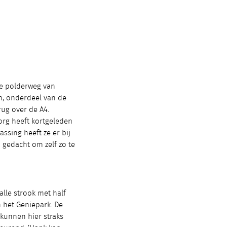
te polderweg van
n, onderdeel van de
rug over de A4.
borg heeft kortgeleden
ssing heeft ze er bij
gedacht om zelf zo te
alle strook met half
 het Geniepark. De
kunnen hier straks