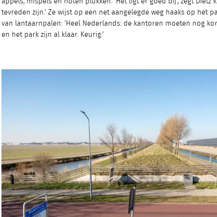
appels, mispels en noten plukken. ‘Het ligt er goed bij’, zegt Dietz
tevreden zijn.’ Ze wijst op een net aangelegde weg haaks op het par
van lantaarnpalen: ‘Heel Nederlands: de kantoren moeten nog k
en het park zijn al klaar. Keurig.’