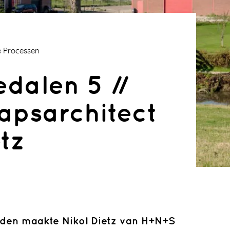
le Processen
dalen 5 //
apsarchitect
etz
art
Mobiliteit
Fietsroutes
Tijs van den Boomen
en onder het Luchtruim
leden maakte Nikol Dietz van H+N+S