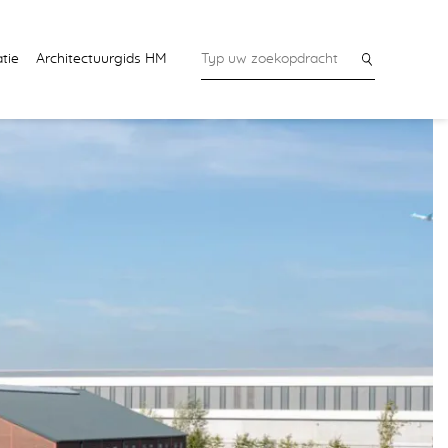
tie
Architectuurgids HM