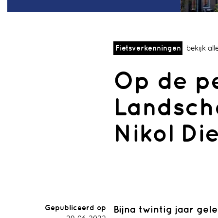
Fietsverkenningen
bekijk al
Op de pe
Landsch
Nikol Di
Sectie
Luchthaven
Theo Ba
Veiling
Op de pedalen
Lev
Gepubliceerd op
Bijna twintig jaar ge