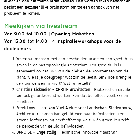
elkaar en dan het thema leren kennen. Dán worden taken bedacht en
begint een gezamenlijke brainstorm om tot een aanpak van het
probleem te komen.
Meekijken via livestream
Van 9.00 tot 10.00 | Opening Makathon
Van 13.00 tot 14.00 | 4 inspiratieworkshops voor de
deelnemers:
Ymere
wil mensen met een bescheiden inkomen een goed thuis
geven in de Metropoolregio Amsterdam. Een goed thuis is
gebaseerd op het DNA van de plek en de woonwensen van de
klant. Wie is je doelgroep? Wat zijn de leefstijlen? Hoe breng je
de woonwensen in kaart? Wat wil je zelf?
Christina Eickmeier – CHRITH architecten
| Biobased en circulair
kan ook geluidwerend werken. Een dubbel effect, voelbaar en
meetbaar.
Freek Loos – Loos van Vliet Atelier voor Landschap, Stedenbouw,
Architectuur
| Groen kan geluid meetbaar beïnvloeden. Een
groene leefomgeving heeft effect op welzijn én groen kan zelfs
de perceptie van geluid beïnvloeden.
DeNOISE – Engelstalig
| Technische innovatie maakt van