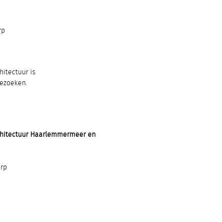
rp
itectuur is
bezoeken.
chitectuur Haarlemmermeer en
rp