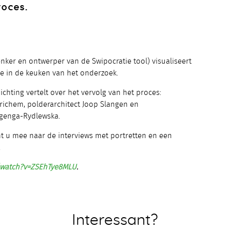
roces.
nker en ontwerper van de Swipocratie tool) visualiseert
je in de keuken van het onderzoek.
chting vertelt over het vervolg van het proces:
richem, polderarchitect Joop Slangen en
genga-Rydlewska.
 u mee naar de interviews met portretten en een
.
/watch?v=ZSEhTye8MLU
.
Interessant?