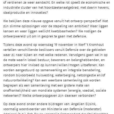
of verdienen ze weer aandacht. En welke rol speelt de economische en
industriële cluster van het Noordzeekanaalgebied, met daarin havens,
staalproductie en innovaties?
We bekijken deze nieuwe opgave vanuit het ontwerp-perspectief. Wat
zijn slimme oplossingen voor de stapeling van ambities? Waar liggen
kansen en waar liggen wellicht kwetsbaarheden? We nodigen de
ontwerpwereld uit om in gesprek te gaan met defensie.
Tijdens deze avond op woensdag 19 november in Werf ’t Kromhout
vertellen verschillende beslissers vanuit Defensie over de gebieden
waar zij naar kijken en met welke redenen. Vervolgens gaan we in op
de mate waarin lokaal bestuur, bewoners en belanghebbenden, en
ontwerpers hier invloed op kunnen/willen/mogen uitoefenen. Kan
worden aangestuurd op samenwerking en integrale benadering,
rondom bijvoorbeeld huisvesting, waterberging, netcongestie en/of
natuurontwikkeling? Kan een weerbare samenleving ook worden
begrepen als een samenleving met een grotere mate van
onafhankelijkheid van mondiale systemen (energie, voedsel, sociale
netwerken)? Welke ontwerpopgaven zijn daaraan verbonden?
Op deze avond onder andere bijdragen van: Angelien Eijsink,
voormalig woordvoerder van Ministerie van Defensie (moderator).