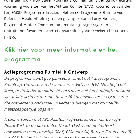
Admiraal (b.d.), Rob Bauer, voormalig Commandant der Strijdkrachten,
voormalig voorzitter van het Militair Comité NAVO. Kolonel Jos van der
Leij EMSD, Programmadirecteur Nationaal Programma Ruimte voor
Defensie, Hoofd Afdeling Leefomgeving. Kolonel Larry Hamers,
Regionaal Militair Commandant, militair gezagsdrager en
(infra)behoeftesteller. Landschapsarchitect/onderzoeker Pim Kupers,
H+N+S.
Klik hier voor meer informatie en het
programma
Actieprogramma Ruimtelijk Ontwerp
Dit programma wordt georganiseerd vanuit het Actieprogramma
Ruimtelijk Ontwerp van de ministeries VRO en OCW. Stichting CoLA
kreeg in dit kader de opdracht om samen met het landelijke netwerk
van lokale architectuurinitiatieven 20 bijeenkomsten te organiseren
die ontwerpend onderzoek in verband brengen met ruimtelijk-
maatschappelijke opgaven.
Arcam is samen met ABC Haarlem regiocoördinator van de regio
NoordWest. In de landsdelen Noord, Oost, Zuid en Zuidwest
ontwikkelen respectievelijk GRAS, CASA en ACN, Bureau Europa en AIR